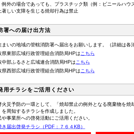
例外の場合であっても、プラスチック類（例：ビニールハウス
上著しい支障を生じる焼却行為は禁止
防署への届け出方法
住まいの地域の管轄消防署へ届出をお願いします。（詳細は各消
取県東部広域行政管理組合消防局HPは
こちら
取中部ふるさと広域連合消防局HPは
こちら
取県西部広域行政管理組合消防局HPは
こちら
発用チラシをご活用ください
野火災予防の一環として、「焼却禁止の例外となる廃棄物を焼
」を周知するチラシを作成しました。
民や事業所への啓発活動にご活用ください。
焼き届出啓発チラシ（PDF：７６４KB）