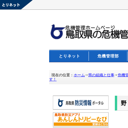
とりネット
危機管理部
現在の位置：
ホーム
県の組織と仕事
危機
す！