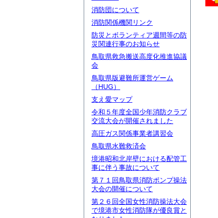
消防団について
消防関係機関リンク
防災とボランティア週間等の防
災関連行事のお知らせ
鳥取県救急搬送高度化推進協議
会
鳥取県版避難所運営ゲーム
（HUG）
支え愛マップ
令和５年度全国少年消防クラブ
交流大会が開催されました
高圧ガス関係事業者講習会
鳥取県水難救済会
境港昭和北岸壁における配管工
事に伴う事故について
第７１回鳥取県消防ポンプ操法
大会の開催について
第２６回全国女性消防操法大会
で境港市女性消防隊が優良賞と