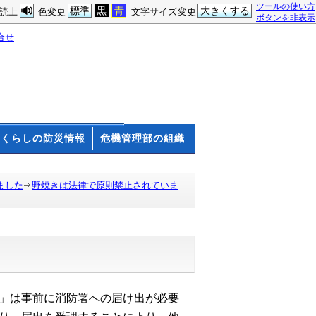
ツールの使い方
標準
黒
青
大きくする
読上
色変更
文字サイズ変更
ボタンを非表示
合せ
くらしの防災情報
危機管理部の組織
ました
野焼きは法律で原則禁止されていま
」は事前に消防署への届け出が必要