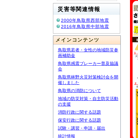
災害等関連情報
2000年鳥取県西部地震
2016年鳥取県中部地震
メインコンテンツ
鳥取県若者・女性の地域防災参
画補助金
鳥取県感震ブレーカー普及協議
会
鳥取県林野火災対策検討会を開
催しました
鳥取県の消防について
地域の防災対策・自主防災活動
の支援
消防行政に関する話題
保安行政に関する話題
試験・講習・申請・届出
統計情報