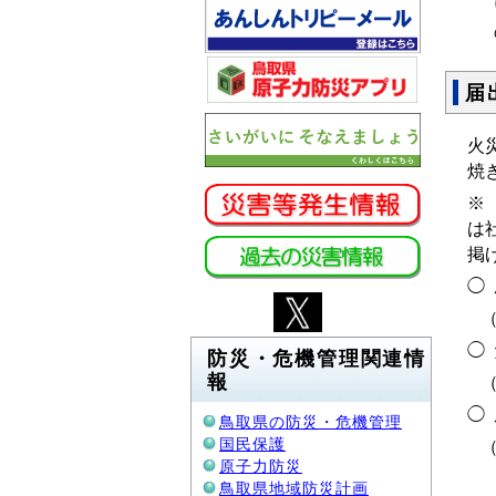
届
火
焼
※
は
掲
◯
（
◯
防災・危機管理関連情
報
（
◯
鳥取県の防災・危機管理
国民保護
（
原子力防災
鳥取県地域防災計画