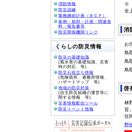
消防情報
※
防災訓練
全
業務継続計画（ＢＣＰ）
条例・規則・計画・関連資
料・報告書等
消
防災関係機関リンク
お
くらしの防災情報
鳥
防災の基礎知識
鳥
(風水害の基礎知識、災害
時の対応 等)
鳥
防災お役立ち情報
(危険箇所、避難所情報、
ハザードマップ 等)
啓
地域の防災対策
(自主防災組織の運営等に
関する情報 等)
林
災害情報配信ツール
防災イベント情報
旨
住
野