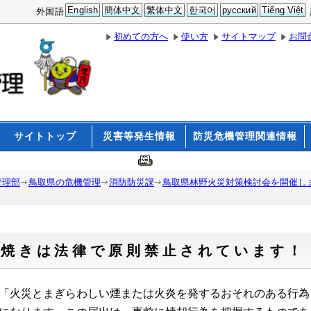
English
簡体中文
繁体中文
한국어
русский
Tiếng Việt
外国語
初めての方へ
使い方
サイトマップ
お問
サイトトップ
災害等発生情報
防災危機管理関連情報
管理部
鳥取県の危機管理
消防防災課
鳥取県林野火災対策検討会を開催し
野焼きは法律で原則禁止されています！
「火災とまぎらわしい煙または火炎を発するおそれのある行為