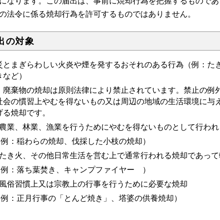
になります。
この届出は、事前に焼却行為を把握するものであ
の法令に係る焼却行為を許可するものではありません。
出の対象
災とまぎらわしい火炎や煙を発するおそれのある行為
（例：た
きなど）
廃棄物の焼却は原則法律により禁止されています。禁止の例外
社会の慣習上やむを得ない
もの又は周辺の地域の生活環境に与
げる焼却です。
農業、林業、漁業を行うためにやむを得ないものとして行われ
例：稲わらの焼却、伐採した小枝の焼却）
たき火、その他日常生活を営む上で通常行われる焼却であって
例：落ち葉焚き、キャンプファイヤー ）
風俗習慣上又は宗教上の行事を行うために必要な焼却
例：正月行事の「とんど焼き」、塔婆の供養焼却