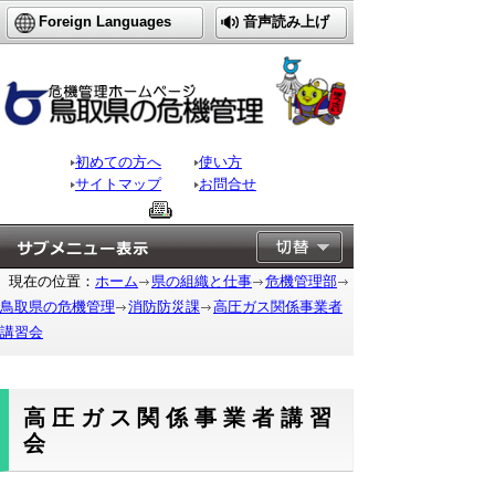
Foreign Languages
音声読み上げ
初めての方へ
使い方
サイトマップ
お問合せ
現在の位置：
ホーム
県の組織と仕事
危機管理部
鳥取県の危機管理
消防防災課
高圧ガス関係事業者
講習会
高圧ガス関係事業者講習
会