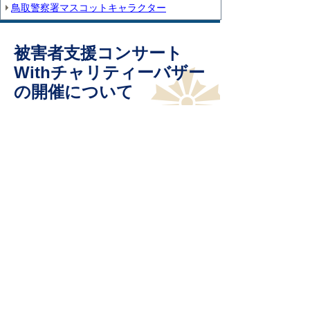
鳥取警察署マスコットキャラクター
被害者支援コンサート
Withチャリティーバザー
の開催について
鳥取県鳥取警察署
住所 〒680-0911 鳥取県鳥取市千代水3丁目100番地
電話 ：0857-32-0110（代表）
ファクシミリ：0857-32-0115
と
個人情報保護
リンクについて
り
ネ
著作権について
アクセシビリティ
ッ
ト
鳥取県警察本部
へ
の