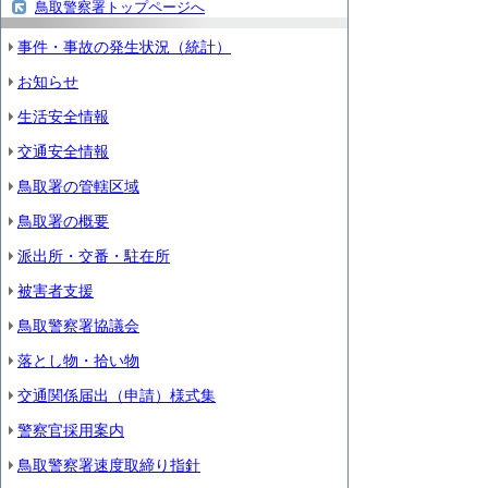
鳥取警察署トップページへ
事件・事故の発生状況（統計）
お知らせ
生活安全情報
交通安全情報
鳥取署の管轄区域
鳥取署の概要
派出所・交番・駐在所
被害者支援
鳥取警察署協議会
落とし物・拾い物
交通関係届出（申請）様式集
警察官採用案内
鳥取警察署速度取締り指針