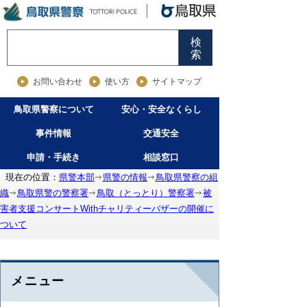
検
索
お問い合わせ
使い方
サイトマップ
鳥取県警察について
安心・安全なくらし
事件情報
交通安全
申請・手続き
相談窓口
現在の位置：
県警本部
県警の情報
鳥取県警察の組
織
鳥取県警の警察署
鳥取（とっとり）警察署
被
害者支援コンサートWithチャリティーバザーの開催に
ついて
メニュー