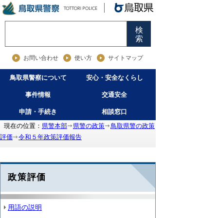
検
索
お問い合わせ
使い方
サイトマップ
鳥取県警察について
安心・安全なくらし
事件情報
交通安全
申請・手続き
相談窓口
現在の位置：
県警本部
県警の政策
鳥取県警の政策
評価
令和５年政策評価報告
政策評価
用語の説明