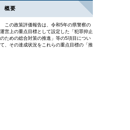
概要
この政策評価報告は、令和5年の県警察の
運営上の重点目標として設定した「犯罪抑止
のための総合対策の推進」等の5項目につい
て、その達成状況をこれらの重点目標の「推
進・評価計画表」に基づいて評価した結果を
取りまとめたものです。
政策評価報告の概要を次のPDFファイル
でご覧いただけます。
令和５年政策評価報告書（概要）
お知らせ
令和5年政策評価報告書の詳細版について
は、各警察施設の窓口に備え付けておりま