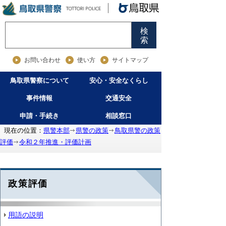
検
索
お問い合わせ
使い方
サイトマップ
鳥取県警察について
安心・安全なくらし
事件情報
交通安全
申請・手続き
相談窓口
現在の位置：
県警本部
県警の政策
鳥取県警の政策
評価
令和２年推進・評価計画
政策評価
用語の説明