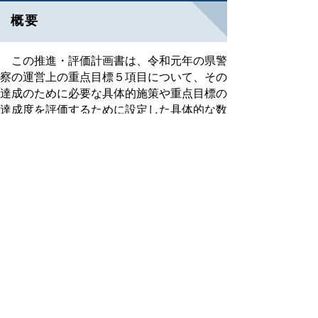
概要
この推進・評価計画書は、令和元年の県警
察の運営上の重点目標５項目について、その
達成のために必要な具体的施策や重点目標の
達成度を評価するために設定した具体的な数
値目標を取りまとめたものです。
推進・評価計画の概要を次のPDFファイ
ルでご覧いただけます。
推進・評価計画書の概要（PDFファイル、
148キロバイト）
お知らせ
令和２
年推進・評価計画書の詳細版について
は、各警察施設の窓口に備え付けておりま