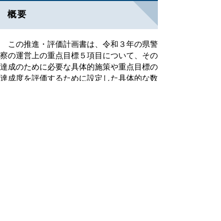
概要
この推進・評価計画書は、令和３年の県警
察の運営上の重点目標５項目について、その
達成のために必要な具体的施策や重点目標の
達成度を評価するために設定した具体的な数
値目標を取りまとめたものです。
推進・評価計画の概要を次のPDFファイ
ルでご覧いただけます。
推進・評価計画書の概要（PDFファイル、
260キロバイト）
お知らせ
令和３
年推進・評価計画書の詳細版について
は、各警察施設の窓口に備え付けておりま