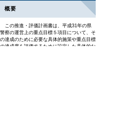
概要
この推進・評価計画書は、平成31年の県
警察の運営上の重点目標５項目について、そ
の達成のために必要な具体的施策や重点目標
の達成度を評価するために設定した具体的な
数値目標を取りまとめたものです。
推進・評価計画の概要を次のPDFファイ
ルでご覧いただけます。
推進・評価計画書の概要（PDFファイル、
17キロバイト）
お知らせ
令和元年推進・評価計画書の詳細版につい
ては、各警察施設の窓口に備え付けておりま
す。