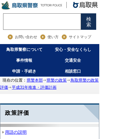
検
索
お問い合わせ
使い方
サイトマップ
鳥取県警察について
安心・安全なくらし
事件情報
交通安全
申請・手続き
相談窓口
現在の位置：
県警本部
県警の政策
鳥取県警の政策
評価
平成31年推進・評価計画
政策評価
用語の説明