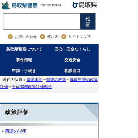
検
索
お問い合わせ
使い方
サイトマップ
鳥取県警察について
安心・安全なくらし
事件情報
交通安全
申請・手続き
相談窓口
現在の位置：
県警本部
県警の政策
鳥取県警の政策
評価
平成30年政策評価報告
政策評価
用語の説明