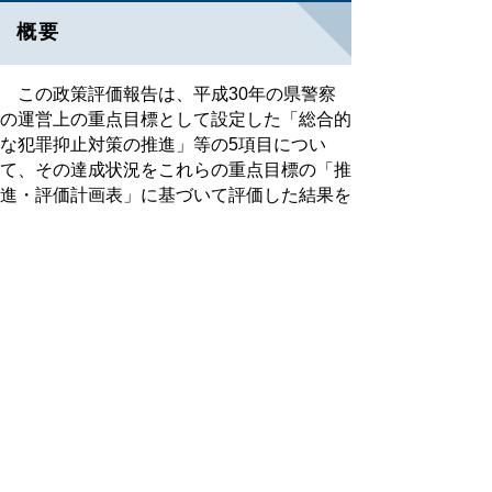
概要
この政策評価報告は、平成30年の県警察
の運営上の重点目標として設定した「総合的
な犯罪抑止対策の推進」等の5項目につい
て、その達成状況をこれらの重点目標の「推
進・評価計画表」に基づいて評価した結果を
取りまとめたものです。
政策評価報告の概要を次のＰＤＦファイル
でご覧いただけます。
平成30年政策評価報告書の概要（PDFファ
イル、154キロバイト）
お知らせ