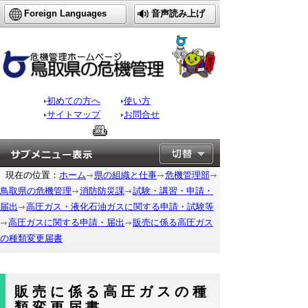
Foreign Languages
音声読み上げ
初めての方へ
使い方
サイトマップ
お問合せ
現在の位置：
ホーム
県の組織と仕事
危機管理部
鳥取県の危機管理
消防防災課
試験・講習・申請・
届出
高圧ガス・液化石油ガスに関する申請・試験等
高圧ガスに関する申請・届出
販売に係る高圧ガス
の種類変更届書
販売に係る高圧ガスの種
類変更届書