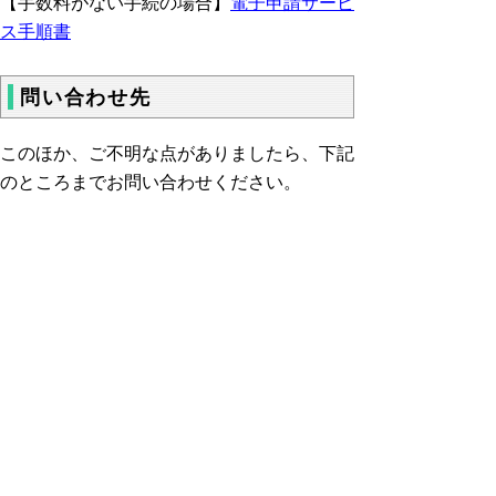
【手数料がない手続の場合】
電子申請サービ
ス手順書
問い合わせ先
このほか、ご不明な点がありましたら、下記
のところまでお問い合わせください。
県庁消防防災課 保安担当 TEL ０８５７
－２６－７０６３
▲ページ上部に戻る
と
個人情報保護
|
リンクについて
|
著作権に
り
ついて
|
アクセシビリティ
ネ
鳥取県 危機管理部 消防防災課