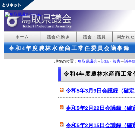
ホーム
議会の動き
議会・議員
開かれ
令和4年度農林水産商工常任委員会議事録
現在の位置：
鳥取県議会
記録・報告
議事
令和4年度農林水産商工常
令和5年3月9日会議録（確
令和5年2月22日会議録（確
令和5年2月15日会議録（確