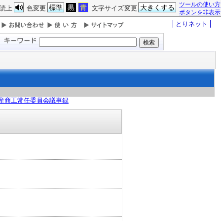
ツールの使い方
標準
黒
青
大きくする
読上
色変更
文字サイズ変更
ボタンを非表示
とりネット
産商工常任委員会議事録