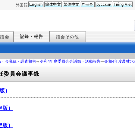
English
簡体中文
繁体中文
한국어
русский
Tiếng Việt
外国語
記録・報告
た議会
議会その他
録・会議録・調査報告
令和4年度委員会会議録・活動報告
令和4年度農林水
任委員会議事録
定版）
定版）
定版）