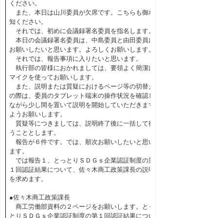
ください。
また、本日は山川委員が欠席です。こちらも御承
知ください。
それでは、初めに会議録署名委員を指名します。
本日の会議録署名委員は、中島委員と由田委員に
お願いしたいと思います。よろしくお願いします。
それでは、報告事項に入りたいと思います。
執行部の皆様におかれましては、要領よく簡潔に
マイクを使ってお願いします。
また、説明または質疑におけるページ等の切替え
の際は、委員のタブレット端末の操作状況を確認し
ながら少し間を置いて説明を開始していただきます
ようお願いします。
質疑等につきましては、説明終了後に一括して行
うこととします。
報告が６件です。では、順次お願いしたいと思い
ます。
では報告１、とっとりＳＤＧｓ企業認証制度の第
１回認証結果について、佐々木商工政策課長の説明
を求めます。
●佐々木商工政策課長
商工労働部資料の２ページをお願いします。とっ
とりＳＤＧｓ企業認証制度の第１回認証結果につい