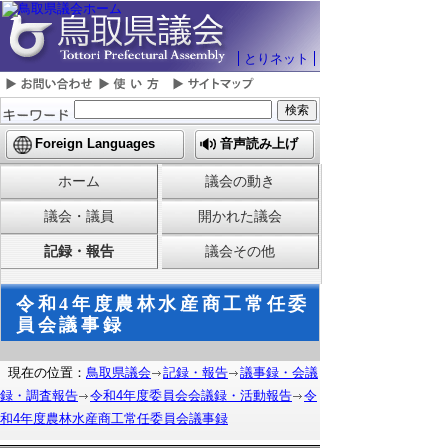
とりネット
Foreign Languages
音声読み上げ
ホーム
議会の動き
議会・議員
開かれた議会
記録・報告
議会その他
令和4年度農林水産商工常任委
員会議事録
現在の位置：
鳥取県議会
記録・報告
議事録・会議
録・調査報告
令和4年度委員会会議録・活動報告
令
和4年度農林水産商工常任委員会議事録