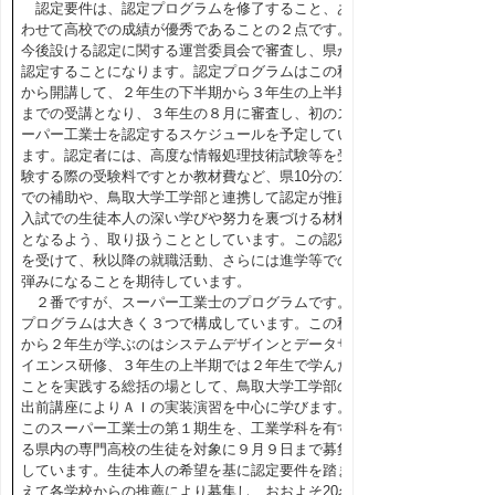
認定要件は、認定プログラムを修了すること、あ
わせて高校での成績が優秀であることの２点です。
今後設ける認定に関する運営委員会で審査し、県が
認定することになります。認定プログラムはこの秋
から開講して、２年生の下半期から３年生の上半期
までの受講となり、３年生の８月に審査し、初のス
ーパー工業士を認定するスケジュールを予定してい
ます。認定者には、高度な情報処理技術試験等を受
験する際の受験料ですとか教材費など、県10分の10
での補助や、鳥取大学工学部と連携して認定が推薦
入試での生徒本人の深い学びや努力を裏づける材料
となるよう、取り扱うこととしています。この認定
を受けて、秋以降の就職活動、さらには進学等での
弾みになることを期待しています。
２番ですが、スーパー工業士のプログラムです。
プログラムは大きく３つで構成しています。この秋
から２年生が学ぶのはシステムデザインとデータサ
イエンス研修、３年生の上半期では２年生で学んだ
ことを実践する総括の場として、鳥取大学工学部の
出前講座によりＡＩの実装演習を中心に学びます。
このスーパー工業士の第１期生を、工業学科を有す
る県内の専門高校の生徒を対象に９月９日まで募集
しています。生徒本人の希望を基に認定要件を踏ま
えて各学校からの推薦により募集し、おおよそ20名