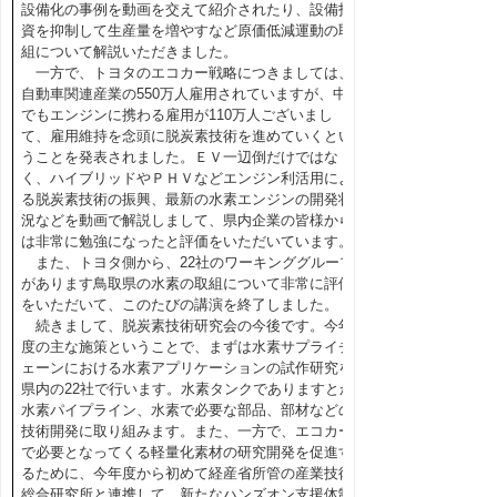
設備化の事例を動画を交えて紹介されたり、設備投
資を抑制して生産量を増やすなど原価低減運動の取
組について解説いただきました。
一方で、トヨタのエコカー戦略につきましては、
自動車関連産業の550万人雇用されていますが、中
でもエンジンに携わる雇用が110万人ございまし
て、雇用維持を念頭に脱炭素技術を進めていくとい
うことを発表されました。ＥＶ一辺倒だけではな
く、ハイブリッドやＰＨＶなどエンジン利活用によ
る脱炭素技術の振興、最新の水素エンジンの開発状
況などを動画で解説しまして、県内企業の皆様から
は非常に勉強になったと評価をいただいています。
また、トヨタ側から、22社のワーキンググループ
があります鳥取県の水素の取組について非常に評価
をいただいて、このたびの講演を終了しました。
続きまして、脱炭素技術研究会の今後です。今年
度の主な施策ということで、まずは水素サプライチ
ェーンにおける水素アプリケーションの試作研究を
県内の22社で行います。水素タンクでありますとか
水素パイプライン、水素で必要な部品、部材などの
技術開発に取り組みます。また、一方で、エコカー
で必要となってくる軽量化素材の研究開発を促進す
るために、今年度から初めて経産省所管の産業技術
総合研究所と連携して、新たなハンズオン支援体制