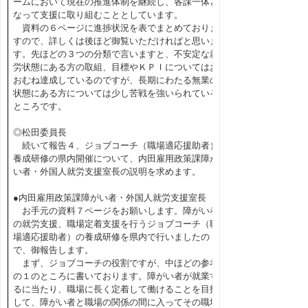
ームにおいて現在の推進体制を継続し、各課一体と
なって支援に取り組むこととしています。
資料の６ページに進捗状況を表でまとめておりま
すので、詳しくは後ほど御覧いただければと思いま
す。先ほどの３つの分類で言いますと、不安定な就
労状態にある方の取組、目標やＫＰＩについてはお
おむね達成しているのですが、長期にわたる無業の
状態にある方については少し苦戦を強いられている
ところです。
◎松田委員長
続いて報告４、ジョブコーチ（職場適応援助者）
養成研修の県内開催について、内田雇用政策課障が
い者・外国人就労支援室長の説明を求めます。
●内田雇用政策課障がい者・外国人就労支援室長
お手元の資料７ページをお願いします。障がい者
の就労支援、職場定着支援を行うジョブコーチ（職
場適応援助者）の養成研修を県内で行いましたの
で、御報告します。
まず、ジョブコーチの役割ですが、中ほどの参考
の１のところに書いております。障がい者が就業す
るに当たり、職場に長く定着して働けることを目指
して、障がい者と職場の関係の間に入ってその職場