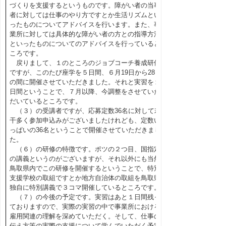
づくりを支援するというものです。障がい者の当事
者に対しては仕事のやり方ですとか生活リズムとい
ったものについてアドバイスを行います。また、事
業所に対しては具体的な障がい者の方との指導方法
といったものについてのアドバイスを行っていると
ころです。
戻りまして、１のところのジョブコーチ養成研修
ですが、このたび座学を５日間、６月19日から28日
の間に開催させていただきました。それと実習を１
日間ということで、７月以降、今調整をさせていた
だいているところです。
（３）の受講者ですが、応募定数36名に対して若
干多く参加申込みがございましたけれども、定数い
っぱいの36名ということで開催させていただきまし
た。
（６）の研修の特徴です。ポツの２つ目、国指定
の講義というのがございますが、それ以外にも当然
鳥取県内でこの研修を開催するということで、特別
支援学校の取組ですとか地方自治体の取組を鳥取県
独自に特別講義で３コマ開催しているところです。
（７）の今後の予定です。実習はあと１日間残っ
ておりますので、実際の実習の中で事業所における
雇用関連の理解を深めていただく。そして、仕事の
伝え方等の実際の支援について学んでいただく予定