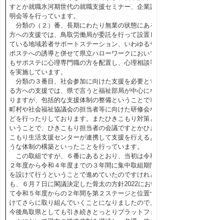
すとか就職氷河期世代の就職支援セミナー、企業説
明会等を行っています。
分類の（２）番、長期にわたり無業の状態にある
方への支援では、鳥取労働局が委託を行って設置し
ている地域若者サポートステーション、いわゆるサ
ポステへの誘導と併せて県立ハローワークにおいて
もサポステに心理専門職の方を配置し、心理相談等
を実施しています。
分類の３番目、社会参加に向けた支援を必要とす
る方への支援では、県で言うと福祉部局が中心にな
りますが、包括的な支援体制の整備ということで市
町村や社会福祉協議会の担当者等に向けた研修会な
どを行ったりしております。またひきこもり対策と
いうことで、ひきこもり担当者の会議ですとかひき
こもり生活支援センターが連携して支援を行えるよ
うな体制の構築といったことを行っています。
この取組ですが、６番にあるとおり、当初は令和
２年度から令和４年度までの３年間に集中取組期間
を設けて行うということで進めていたのですけれど
も、６月７日に閣議決定した骨太の方針2022におい
て令和５年度からの２年間を第２ステージと位置づ
けてさらに取り組んでいくことになりましたので、
今後鳥取県としても引き続きとっとりプラットフォ