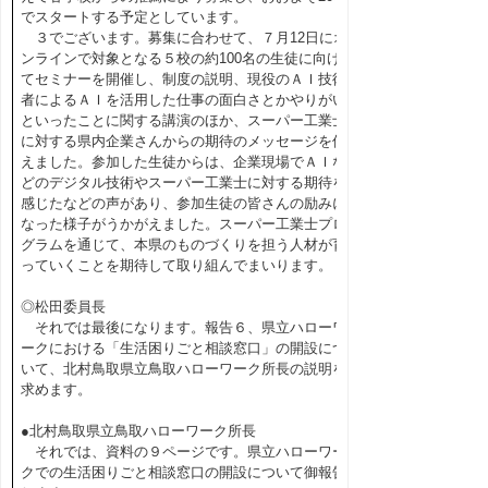
でスタートする予定としています。
３でございます。募集に合わせて、７月12日にオ
ンラインで対象となる５校の約100名の生徒に向け
てセミナーを開催し、制度の説明、現役のＡＩ技術
者によるＡＩを活用した仕事の面白さとかやりがい
といったことに関する講演のほか、スーパー工業士
に対する県内企業さんからの期待のメッセージを伝
えました。参加した生徒からは、企業現場でＡＩな
どのデジタル技術やスーパー工業士に対する期待を
感じたなどの声があり、参加生徒の皆さんの励みに
なった様子がうかがえました。スーパー工業士プロ
グラムを通じて、本県のものづくりを担う人材が育
っていくことを期待して取り組んでまいります。
◎松田委員長
それでは最後になります。報告６、県立ハローワ
ークにおける「生活困りごと相談窓口」の開設につ
いて、北村鳥取県立鳥取ハローワーク所長の説明を
求めます。
●北村鳥取県立鳥取ハローワーク所長
それでは、資料の９ページです。県立ハローワー
クでの生活困りごと相談窓口の開設について御報告