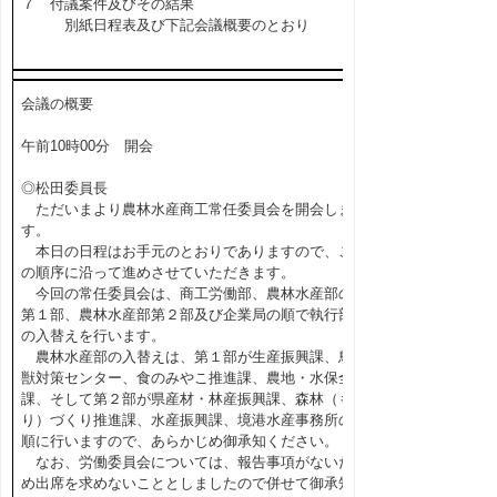
７ 付議案件及びその結果
別紙日程表及び下記会議概要のとおり
会議の概要
午前10時00分 開会
◎松田委員長
ただいまより農林水産商工常任委員会を開会しま
す。
本日の日程はお手元のとおりでありますので、こ
の順序に沿って進めさせていただきます。
今回の常任委員会は、商工労働部、農林水産部の
第１部、農林水産部第２部及び企業局の順で執行部
の入替えを行います。
農林水産部の入替えは、第１部が生産振興課、鳥
獣対策センター、食のみやこ推進課、農地・水保全
課、そして第２部が県産材・林産振興課、森林（も
り）づくり推進課、水産振興課、境港水産事務所の
順に行いますので、あらかじめ御承知ください。
なお、労働委員会については、報告事項がないた
め出席を求めないこととしましたので併せて御承知