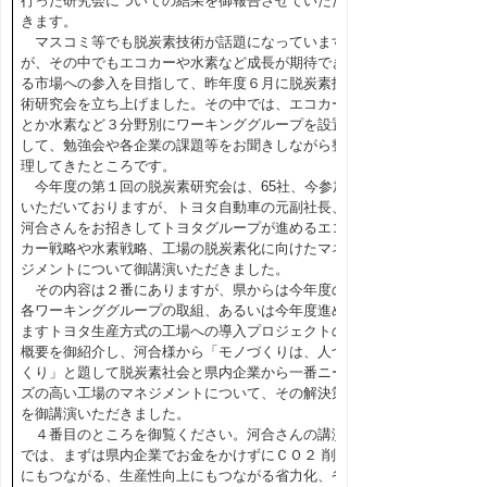
行った研究会についての結果を御報告させていただ
きます。
マスコミ等でも脱炭素技術が話題になっています
が、その中でもエコカーや水素など成長が期待でき
る市場への参入を目指して、昨年度６月に脱炭素技
術研究会を立ち上げました。その中では、エコカー
とか水素など３分野別にワーキンググループを設置
して、勉強会や各企業の課題等をお聞きしながら整
理してきたところです。
今年度の第１回の脱炭素研究会は、65社、今参加
いただいておりますが、トヨタ自動車の元副社長、
河合さんをお招きしてトヨタグループが進めるエコ
カー戦略や水素戦略、工場の脱炭素化に向けたマネ
ジメントについて御講演いただきました。
その内容は２番にありますが、県からは今年度の
各ワーキンググループの取組、あるいは今年度進め
ますトヨタ生産方式の工場への導入プロジェクトの
概要を御紹介し、河合様から「モノづくりは、人づ
くり」と題して脱炭素社会と県内企業から一番ニー
ズの高い工場のマネジメントについて、その解決策
を御講演いただきました。
４番目のところを御覧ください。河合さんの講演
では、まずは県内企業でお金をかけずにＣＯ２ 削減
にもつながる、生産性向上にもつながる省力化、省