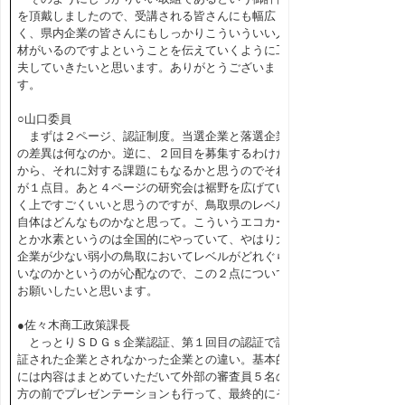
を頂戴しましたので、受講される皆さんにも幅広
く、県内企業の皆さんにもしっかりこういういい人
材がいるのですよということを伝えていくように工
夫していきたいと思います。ありがとうございま
す。
○山口委員
まずは２ページ、認証制度。当選企業と落選企業
の差異は何なのか。逆に、２回目を募集するわけだ
から、それに対する課題にもなるかと思うのでそれ
が１点目。あと４ページの研究会は裾野を広げてい
く上ですごくいいと思うのですが、鳥取県のレベル
自体はどんなものかなと思って。こういうエコカー
とか水素というのは全国的にやっていて、やはり大
企業が少ない弱小の鳥取においてレベルがどれぐら
いなのかというのが心配なので、この２点について
お願いしたいと思います。
●佐々木商工政策課長
とっとりＳＤＧｓ企業認証、第１回目の認証で認
証された企業とされなかった企業との違い。基本的
には内容はまとめていただいて外部の審査員５名の
方の前でプレゼンテーションも行って、最終的にそ