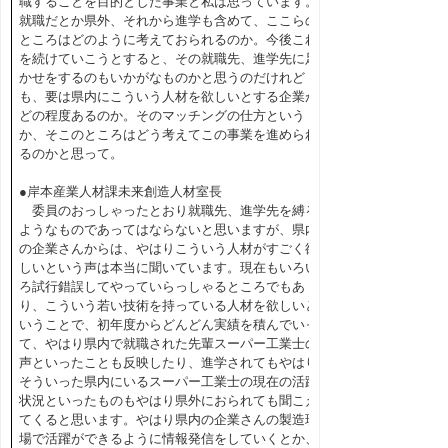
職することを目的とした事業と私は思っています。
就職だとか県外、それから進学も含めて、ここらの
ところはどのように考えておられるのか。今後これ
を続けていこうとすると、その就職先、進学先に足
かせをするのもいかがなものかと思うのだけれど
も、要は県内にこういう人材を欲しいとする企業が
どの程度あるのか。そのマッチングの仕方という
か、そこのところはどう考えてこの事業を進められ
るのかと思って。
●岸本産業人材課未来創造人材室長
委員のおっしゃったとおり就職先、進学先を縛る
ようなものであってはならないと思いますが、県内
の企業さんからは、やはりこういう人材がすごく欲
しいという声は本当に聞いています。現在もいろい
ろ試行錯誤してやっていらっしゃるところでもあ
り、こういう若い技術を持っている人材を欲しいと
いうことで、初年度からどんどん実績を積んでいっ
て、やはり県内で就職された先輩スーパー工業士の
声といったことも反映したり、進学されてもやはり
そういった県内にいるスーパー工業士の現在の活躍
状況といったものもやはり県外におられても聞こえ
てくると思います。やはり県内の企業さんの製造現
場で活躍ができるように情報発信をしていくとか、