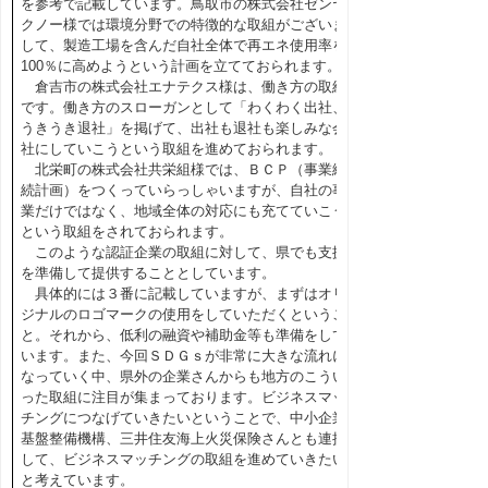
を参考で記載しています。鳥取市の株式会社ゼンヤ
クノー様では環境分野での特徴的な取組がございま
して、製造工場を含んだ自社全体で再エネ使用率を
100％に高めようという計画を立てておられます。
倉吉市の株式会社エナテクス様は、働き方の取組
です。働き方のスローガンとして「わくわく出社、
うきうき退社」を掲げて、出社も退社も楽しみな会
社にしていこうという取組を進めておられます。
北栄町の株式会社共栄組様では、ＢＣＰ（事業継
続計画）をつくっていらっしゃいますが、自社の事
業だけではなく、地域全体の対応にも充てていこう
という取組をされておられます。
このような認証企業の取組に対して、県でも支援
を準備して提供することとしています。
具体的には３番に記載していますが、まずはオリ
ジナルのロゴマークの使用をしていただくというこ
と。それから、低利の融資や補助金等も準備をして
います。また、今回ＳＤＧｓが非常に大きな流れに
なっていく中、県外の企業さんからも地方のこうい
った取組に注目が集まっております。ビジネスマッ
チングにつなげていきたいということで、中小企業
基盤整備機構、三井住友海上火災保険さんとも連携
して、ビジネスマッチングの取組を進めていきたい
と考えています。