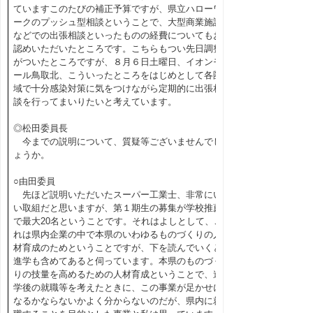
ていますこのたびの補正予算ですが、県立ハローワ
ークのプッシュ型相談ということで、大型商業施設
などでの出張相談といったものの経費についてもお
認めいただいたところです。こちらもつい先日調整
がついたところですが、８月６日土曜日、イオンモ
ール鳥取北、こういったところをはじめとして各圏
域で十分感染対策に気をつけながら定期的に出張相
談を行ってまいりたいと考えています。
◎松田委員長
今までの説明について、質疑等ございませんでし
ょうか。
○由田委員
先ほど説明いただいたスーパー工業士、非常にい
い取組だと思いますが、第１期生の募集が学校推薦
で最大20名ということです。それはよしとして、こ
れは県内企業の中で本県のいわゆるものづくりの人
材育成のためということですが、下を読んでいくと
進学も含めてあると伺っています。本県のものづく
りの技量を高めるための人材育成ということで、進
学後の就職等を考えたときに、この事業が足かせに
なるかならないかよく分からないのだが、県内に就