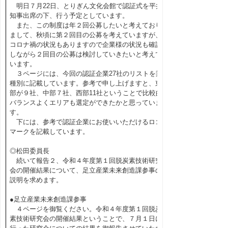
明日７月22日、とりぎん文化会館で認証式を平井
知事出席の下、行う予定としています。
また、この制度は年２回公募したいと考えており
まして、秋頃に第２回目の公募を考えていますが、
コロナ禍の状況もありますので企業様の状況も確認
しながら２回目の公募は検討していきたいと考えて
います。
３ページには、今回の認証企業27社のリストを業
種別に記載しています。参考で申し上げますと、東
部が９社、中部７社、西部11社ということで比較的
バランスよくエリアも選定ができたかと思っていま
す。
下には、参考で認証企業にお使いいただけるロゴ
マークを記載しています。
◎松田委員長
続いて報告２、令和４年度第１回脱炭素技術研究
会の開催結果について、足立産業未来創造課参事の
説明を求めます。
●足立産業未来創造課参事
４ページを御覧ください。令和４年度第１回脱炭
素技術研究会の開催結果ということで、７月１日に