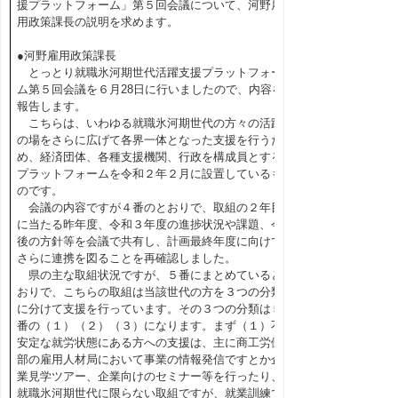
援プラットフォーム」第５回会議について、河野雇
用政策課長の説明を求めます。
●河野雇用政策課長
とっとり就職氷河期世代活躍支援プラットフォー
ム第５回会議を６月28日に行いましたので、内容を
報告します。
こちらは、いわゆる就職氷河期世代の方々の活躍
の場をさらに広げて各界一体となった支援を行うた
め、経済団体、各種支援機関、行政を構成員とする
プラットフォームを令和２年２月に設置しているも
のです。
会議の内容ですが４番のとおりで、取組の２年目
に当たる昨年度、令和３年度の進捗状況や課題、今
後の方針等を会議で共有し、計画最終年度に向けて
さらに連携を図ることを再確認しました。
県の主な取組状況ですが、５番にまとめていると
おりで、こちらの取組は当該世代の方を３つの分類
に分けて支援を行っています。その３つの分類は５
番の（１）（２）（３）になります。まず（１）不
安定な就労状態にある方への支援は、主に商工労働
部の雇用人材局において事業の情報発信ですとか企
業見学ツアー、企業向けのセミナー等を行ったり、
就職氷河期世代に限らない取組ですが、就業訓練で