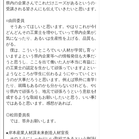
県内の企業さんでこれだけニーズがあるというのも
受講される皆さんにも伝えていきたいと思います。
○由田委員
そうあってほしいと思います。やはりこれが今後
どんどんその工業士を増やしていって県内企業が元
気になったり、あるいは生産性を上げる、品質も上
がる。
僕は、こういうところでいい人材が学習し育って
いますよという県内企業等への情報発信も大事だろ
うと思うし、ここを出て働いた人が本当に有益にこ
の工業士の認定を生かして頑張っていますよという
ようなところが学生に伝わるようにやっていくとい
うのが大事だろうと思います。例えば県外に進学し
たり、就職もあるのかも分からないけれども、やは
り県内で頑張ろう、地元で頑張ろうという意欲を醸
成するような取組もお願いしたいと思う。いい事業
ではあると思います。感想があれば。
◎松田委員長
では、答弁お願いします。
●岸本産業人材課未来創造人材室長
そのようにしっかりいい取組であるという御評価