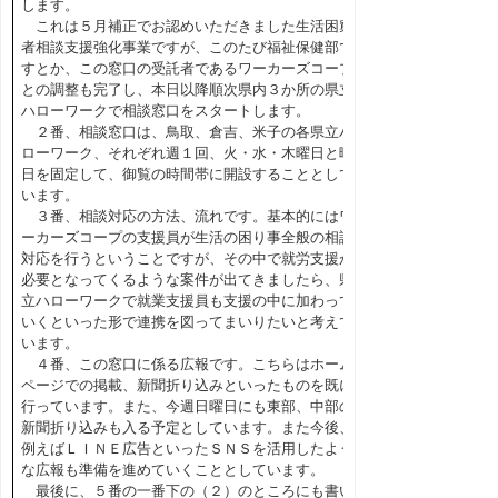
します。
これは５月補正でお認めいただきました生活困窮
者相談支援強化事業ですが、このたび福祉保健部で
すとか、この窓口の受託者であるワーカーズコープ
との調整も完了し、本日以降順次県内３か所の県立
ハローワークで相談窓口をスタートします。
２番、相談窓口は、鳥取、倉吉、米子の各県立ハ
ローワーク、それぞれ週１回、火・水・木曜日と曜
日を固定して、御覧の時間帯に開設することとして
います。
３番、相談対応の方法、流れです。基本的にはワ
ーカーズコープの支援員が生活の困り事全般の相談
対応を行うということですが、その中で就労支援が
必要となってくるような案件が出てきましたら、県
立ハローワークで就業支援員も支援の中に加わって
いくといった形で連携を図ってまいりたいと考えて
います。
４番、この窓口に係る広報です。こちらはホーム
ページでの掲載、新聞折り込みといったものを既に
行っています。また、今週日曜日にも東部、中部の
新聞折り込みも入る予定としています。また今後、
例えばＬＩＮＥ広告といったＳＮＳを活用したよう
な広報も準備を進めていくこととしています。
最後に、５番の一番下の（２）のところにも書い