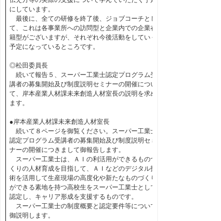
にしています。
最後に、全ての研修を終了後、ジョブコーチとし
て、これは各事業所への訪問型と企業内での企業在
籍型がございますが、それぞれ今後活動をしていく
予定になっているところです。
◎松田委員長
続いて報告５、スーパー工業士認定プログラム受
講者の募集開始及び制度説明セミナーの開催につい
て、岸本産業人材課未来創造人材室長の説明を求め
ます。
●岸本産業人材課未来創造人材室長
続いて８ページを御覧ください。スーパー工業士
認定プログラム受講者の募集開始及び制度説明セミ
ナーの開催につきまして御報告します。
スーパー工業士は、ＡＩの利活用ができるものづ
くりの人材育成を目指して、ＡＩなどのデジタル技
術を活用して生産現場の高度化や新たなものづくり
ができる素地を持つ高校生をスーパー工業士として
認定し、キャリア形成を支援するものです。
スーパー工業士の制度概要と認定要件等について
御説明します。