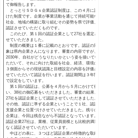
て御報告します。
とっとりＳＤＧｓ企業認証制度は、この４月に設
けた制度です。企業が事業活動を通じて持続可能な
社会、地域の構築に取り組むその姿勢を県で評価、
認証させていただくものです。
このたび、第１回の認証企業として27社を選定さ
せていただきました。
制度の概要は１番に記載のとおりです。認証の対
象は県内企業さんになります。審査の内容ですが、
2030年、自社がどうなりたいかという姿を描いてい
ただいて、それに向けた取組を社会、経済、環境の
３側面からその現状認識と目標設定の内容を評価さ
せていただいて認証を行います。認証期間は３年間
で設定をしています。
第１回の認証は、公募を４月から５月にかけて行
い、38社の御応募をいただきました。審査の結果、
27社を認証企業として認証させていただきました。
その他、認証に準ずる企業ということで１社、認証
支援企業と位置づけさせていただきました。残りの
企業は、今回は残念ながら不認証となっています。
認証企業27社は、業種、従業員規模とも比較的満遍
なく認証させていただいています。
中ほどの表に、３つほど認証企業の特徴的な取組