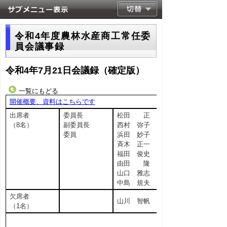
令和4年度農林水産商工常任委
員会議事録
令和4年7月21日会議録（確定版）
一覧にもどる
開催概要、資料はこちらです
出席者
委員長
松田 正
（8名）
副委員長
西村 弥子
委員
浜田 妙子
斉木 正一
福田 俊史
由田 隆
山口 雅志
中島 規夫
欠席者
山川 智帆
（1名）