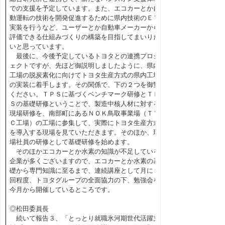
での支援を予定しています。また、エコカーとか自
動運転の技術を開発促進するために県内技術のＥＶ
実装を行うなど、ユーザーとか自動車メーカーから
評価できる仕組みづくりの構築を目指してまいりた
いと思っています。
最後に、今後予定しているトヨタとの連携プロジ
ェクトですが、先ほど御説明しましたように、県内
工場の脱炭素化に向けてトヨタ生産方式の県内工場
の実装に着手します。その関係で、下の２つを御覧
ください。ＴＰＳに基づくベンチマーク研修とＴＰ
Ｓの基礎研修ということで、製造中核人材に対する
現場研修を、南部町にあるＮＯＫ鳥取事業場（ＴＶ
Ｃ工場）の工場に参集して、実際にトヨタ生産方式
を導入する現場を見ていただきます。そのほか、現
場社員の研修として基礎研修を始めます。
そのほかエコカーとか水素の知識が不足している
企業が多くございますので、エコカーとか水素の基
礎から専門知識に至るまで、連続講座として月に１
回程度、トヨタグループの全面協力の下、勉強会を
今月から開催しているところです。
◎松田委員長
続いて報告３、「とっとり就職氷河期世代活躍支