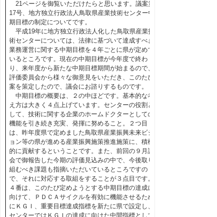
21ページを御覧いただけたらと思います。議案第
17号、地方独立行政法人鳥取県産業技術センター中
期目標の制定についてです。
平成19年に地方独立行政法人化した鳥取県産業技
術センターについては、法律に基づいて達成すべき
業務運営に関する中期目標を４年ごとに県が定めて
いるところです。現在の中期目標が今年度で終わ
り、来年度から新たな中期目標期間が始まるので、
評価委員会から様々な御意見をいただき、このたび
案を策定したので、議会にお諮りするものです。
中期目標の概要は、２の中ほどです。基本的な考
え方は大きく４点上げています。センターの役割と
して、技術に関する企業のホームドクターとしての
機能を引き続き充実、発揮に努めること。２つ目
は、昨年度県で定めました鳥取県産業振興未来ビジ
ョン等の県が進める産業振興施策推進施策に、積極
的に貢献するということです。また、前回の９月議
会で御報告した今期の評価見込みの中で、今後取り
組むべき課題も指摘いただいているところですの
で、それに対応する取組をすることが３点目です。
４番は、このたび定めようとする中期目標の達成に
向けて、ＰＤＣＡサイクルを有効に機能させるため
にＫＧＩ、重要目標達成指標を新たに県で設定し、
センターではＫＧＩの達成に向けた中間指標として