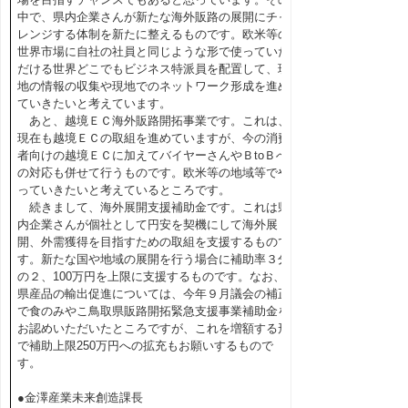
中で、県内企業さんが新たな海外販路の展開にチャ
レンジする体制を新たに整えるものです。欧米等の
世界市場に自社の社員と同じような形で使っていた
だける世界どこでもビジネス特派員を配置して、現
地の情報の収集や現地でのネットワーク形成を進め
ていきたいと考えています。
あと、越境ＥＣ海外販路開拓事業です。これは、
現在も越境ＥＣの取組を進めていますが、今の消費
者向けの越境ＥＣに加えてバイヤーさんやＢtoＢへ
の対応も併せて行うものです。欧米等の地域等でや
っていきたいと考えているところです。
続きまして、海外展開支援補助金です。これは県
内企業さんが個社として円安を契機にして海外展
開、外需獲得を目指すための取組を支援するもので
す。新たな国や地域の展開を行う場合に補助率３分
の２、100万円を上限に支援するものです。なお、
県産品の輸出促進については、今年９月議会の補正
で食のみやこ鳥取県販路開拓緊急支援事業補助金を
お認めいただいたところですが、これを増額する形
で補助上限250万円への拡充もお願いするもので
す。
●金澤産業未来創造課長