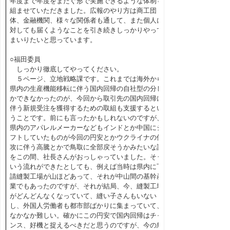
年度まで年度をまたぐ形で実施できるような体制も
組ませていただきました。広報のやり方は商工団
体、金融機関、様々な関係者も通して、また個人に
対しても届くようなことを引き続きしっかりやって
まいりたいと思っています。
○福田委員
しっかり徹底してやってください。
５ページ、立地戦略課です。これまでは海外から
県内の生産機能移転に伴う国内回帰の自社型の分し
かできなかったのが、今回から取引先の国内回帰に
伴う新規受注を獲得するための取組も支援するとい
うことです。前にも言ったかもしれないのですが、
県内のアパレルメーカーなどもインドとか中国にシ
フトしていたものが今回の円安とかウクライナの侵
攻に伴う高騰とかで鳥取に全部戻そうかみたいな話
をこの間、社長さんがおっしゃっていました。そう
いう流れができたとしても、例えば当時は県内に下
請縫製工場が山ほどあって、それが中山間の基幹産
業でもあったのですが、それが結局、今、縫製工場
がどんどんなくなっていて、縫い子さんもいない
し、外国人労働者も都市部ばかりに集まっていて、
なかなか難しい。確かにこの円安で国内回帰はチャ
ンス、好機と捉えるべきだと思うのですが、今の鳥