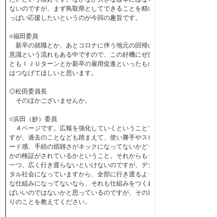
ないのですが、まず鳥取県としてできることを精い
っぱい応援したいというのが今回の趣旨です。
○福田委員
新卒の就職とか、あとコロナに伴う地元の回帰の
意識という流れもある中ですので、この好機にぜひ
ともＩＪＵターンとか新卒の雇用促進といったもの
はつなげてほしいと思います。
◎松田委員長
そのほかございませんか。
○浜田（妙）委員
４ページです。広報を強化していくということで
すが、過去のことなども踏まえて、使い勝手やスピ
ード感、手続の煩雑さがネックになってないかどう
かの検証がされているかということ。それからもう
一つ、広く行き渡らないといけないのですが、デジ
タル社会になっていますから、全部に行き渡るよう
な仕組みになってないなら、それも仕組みをつくれ
ばいいのではないかと思っているのですが、その辺
りのことを教えてください。