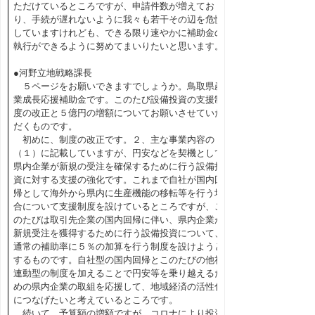
ただけているところですが、申請件数が増えてお
り、手続が遅れないように我々も若干その辺を危惧
していますけれども、できる限り速やかに補助金の
執行ができるように努めてまいりたいと思います。
●河野立地戦略課長
５ページをお願いできますでしょうか。鳥取県産
業成長応援補助金です。このたび設備投資の支援制
度の改正と５億円の増額についてお願いさせていた
だくものです。
初めに、制度の改正です。２、主な事業内容の
（１）に記載していますが、円安などを契機として
県内企業が新規の受注を確保するために行う設備投
資に対する支援の強化です。これまで自社が国内回
帰として海外から県内に生産機能の移転等を行う場
合について支援制度を設けているところですが、こ
のたびは取引先企業の国内回帰に伴い、県内企業が
新規受注を獲得するために行う設備投資について、
通常の補助率に５％の加算を行う制度を設けようと
するものです。自社型の国内回帰とこのたびの他社
連動型の制度を加えることで円安等を乗り越えるた
めの県内企業の取組を応援して、地域経済の活性化
につなげたいと考えているところです。
続いて、予算額の増額ですが、コロナにより投資