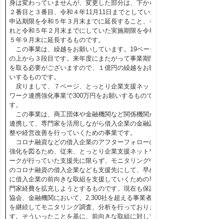
身は変わっていませんが、変更した部分は、下から
２番目と３番目、令和４年11月11日までとしていた
申込期限を令和５年３月末までに延長すること、そ
れと令和５年２月末までにしていた実施期限を令和
５年９月末に延長するものです。
この事業は、繰越をお願いしています。19ページ
の上から３段目です。来年度にまたがって事業期間
を取る必要がございますので、１億円の繰越をお願
いするものです。
戻りまして、７ページ、とっとり企業支援ネット
ワーク連携強化事業で300万円をお願いするもので
す。
この事業は、商工団体や金融機関など関係機関が
連携して、専門家を活用しながら借入企業の金融調
整や経営改善を行っていくための事業です。
コロナ融資などの借入企業のアフターフォローの
強化を図るため、従来、とっとり企業支援ネットワ
ークが行っていた支援先に限らず、モニタリング中
のコロナ融資の借入企業なども支援先にして、早め
に借入企業の前向きな取組を支援していくための専
門家経費を拡充しようとするものです。現在も保証
協会、金融機関において、2,300社を超える事業者
を継続してモニタリング調査、分析を行っておりま
す。そういったことを基に、前向きな取組に対して