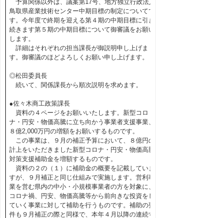
予算関係以外は、議案第17号、地方独立行政法人
鳥取県産業技術センター中期目標の制定についてで
す。今年度で終期を迎える第４期の中期目標に引き
続きます第５期の中期目標について御審議をお願い
します。
詳細はそれぞれの担当課長が御説明申し上げま
す。御審議のほどよろしくお願い申し上げます。
◎松田委員長
続いて、関係課長から順次説明を求めます。
●佐々木商工政策課長
資料の４ページをお願いいたします。新型コロ
ナ・円安・物価高騰に立ち向かう事業者支援事業、
８億2,000万円の増額をお願いするものです。
この事業は、９月の補正予算において、８億円の
計上をいただきました新型コロナ・円安・物価高騰
対策支援補助金を増額するものです。
資料の２の（１）に補助金の概要を記載していま
すが、９月補正と同じ仕組みで実施します。営利事
業を営む県内の中小・小規模事業者の方を対象に、
コロナ禍、円安、物価高騰等から前向きな投資をし
ていく事業に対して補助を行うものです。補助の要
件も９月補正の際と同様で、本年４月以降の連続す