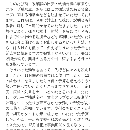
このたび商工政策課の円安・物価高騰の事業や、
グループ補助金、さらにはこの後説明のある賃金ア
ップに関する補助金などを組ませていただいており
ます。これらは、９月で計上した後に、説明会も関
係者に対して早速開かせていただきました。また当
然のごとく、様々な媒体、新聞、さらにはＤＭもこ
れまでのいわゆる応援金などを御利用いただいた皆
さんに直に届ける形でお出しするといった方法、さ
らにはＳＮＳも使って、例えばこういった予告を新
聞広告に挟みますので御覧くださいという、要は２
段階形式で、興味のある方の目に留まるよう様々な
形を取っています。
そういった効果もあって、先ほど佐々木も説明し
ましたが、11月頭の段階では１億円でしたが、11月
の終わりになりましたら８億の予算を超えるような
勢いで使っていただくところまできており、一定程
度、広報の効果も出ているのだと思います。ただ
し、グループ補助金や、賃金アップなどは短期間で
計画をつくったりは正直なかなか難しい部分がある
のは我々も承知しています。交付金を使うことが前
提で期間がタイトな形で組ませていただいた予算で
した。今回、一定程度交付税の確保という道も見え
てきたので、12月補正で事業期間を長く取って、来