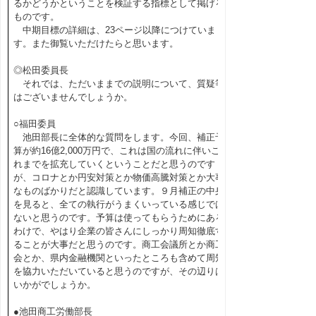
るかどうかということを検証する指標として掲げる
ものです。
中期目標の詳細は、23ページ以降につけていま
す。また御覧いただけたらと思います。
◎松田委員長
それでは、ただいままでの説明について、質疑等
はございませんでしょうか。
○福田委員
池田部長に全体的な質問をします。今回、補正予
算が約16億2,000万円で、これは国の流れに伴いこ
れまでを拡充していくということだと思うのです
が、コロナとか円安対策とか物価高騰対策とか大事
なものばかりだと認識しています。９月補正の中身
を見ると、全ての執行がうまくいっている感じでは
ないと思うのです。予算は使ってもらうためにある
わけで、やはり企業の皆さんにしっかり周知徹底す
ることが大事だと思うのです。商工会議所とか商工
会とか、県内金融機関といったところも含めて周知
を協力いただいていると思うのですが、その辺りは
いかがでしょうか。
●池田商工労働部長