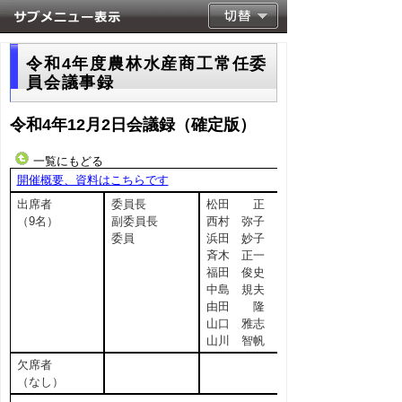
令和4年度農林水産商工常任委
員会議事録
令和4年12月2日会議録（確定版）
一覧にもどる
開催概要、資料はこちらです
出席者
委員長
松田 正
（9名）
副委員長
西村 弥子
委員
浜田 妙子
斉木 正一
福田 俊史
中島 規夫
由田 隆
山口 雅志
山川 智帆
欠席者
（なし）