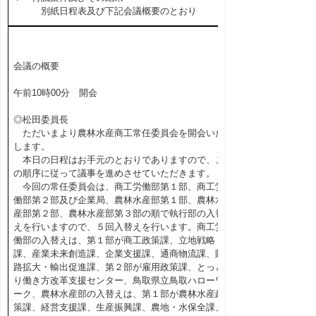
別紙日程表及び下記会議概要のとおり
会議の概要
午前10時00分 開会
◎松田委員長
ただいまより農林水産商工常任委員会を開会いた
します。
本日の日程はお手元のとおりでありますので、こ
の順序に従って議事を進めさせていただきます。
今回の常任委員会は、商工労働部第１部、商工労
働部第２部及び企業局、農林水産部第１部、農林水
産部第２部、農林水産部第３部の順で執行部の入替
えを行いますので、５回入替えを行います。商工労
働部の入替えは、第１部が商工政策課、立地戦略
課、産業未来創造課、企業支援課、通商物流課、販
路拡大・輸出促進課、第２部が雇用政策課、とっと
り働き方改革支援センター、鳥取県立鳥取ハローワ
ーク、農林水産部の入替えは、第１部が農林水産政
策課、経営支援課、生産振興課、農地・水保全課、