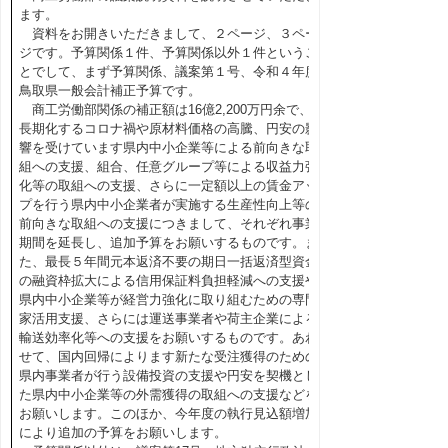
ます。
資料をお開きいただきまして、２ページ、３ペー
ジです。予算関係１件、予算関係以外１件というこ
とでして、まず予算関係、議案第１号、令和４年度
鳥取県一般会計補正予算です。
商工労働部関係の補正額は16億2,200万円余で、
長期化するコロナ禍や原材料価格の高騰、円安の影
響を受けています県内中小企業等による前向きな取
組への支援、組合、任意グループ等による収益力強
化等の取組への支援、さらに一定額以上の賃金アッ
プを行う県内中小企業者が実施する生産性向上等の
前向きな取組への支援につきまして、それぞれ事業
期間を延長し、追加予算をお願いするものです。ま
た、最長５年間元本返済不要の期日一括返済型資金
の融資枠拡大による信用保証料負担軽減への支援や
県内中小企業等が経営力強化に取り組むための専門
家活用支援、さらには運送事業者や荷主企業による
輸送効率化等への支援をお願いするものです。あわ
せて、国内回帰によります新たな受注獲得のための
県内事業者が行う設備投資の支援や円安を契機とし
た県内中小企業等の外需獲得の取組への支援などを
お願いします。このほか、今年度の執行見込額増加
により追加の予算をお願いします。