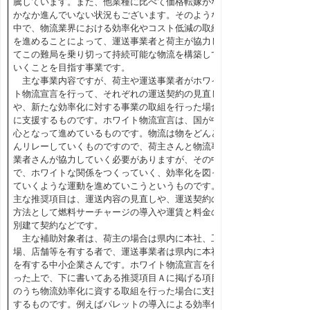
騰しています。また、他業種に比べて価格転嫁がな
かなか進んでいない状況もございます。そのような
中で、物流業界における効率化やコスト低減の取組
を進めることによって、運送事業者と荷主が協力し
てこの難局を乗り切って持続可能な物流を構築して
いくことを目指す事業です。
主な事業内容ですが、荷主や運送事業者がホワイ
ト物流宣言を行って、それぞれの運送契約の見直し
や、新たな効率化に対する事業の取組を行った場合
に支援するものです。ホワイト物流宣言は、国が中
心となって進めているものです。物流は物をどんど
んリレーしていくものですので、荷主さんと物流事
業者さんが協力していく必要がありますが、その中
で、ホワイトな関係をつくっていく、効率化を図っ
ていくような運動を進めていこうというものです。
主な推奨項目は、運送内容の見直しや、運送契約の
方法として燃料サーチャージの導入や運賃と料金の
別建て契約などです。
主な補助対象者は、荷主の場合は県内に本社、工
場、店舗等を有する者で、運送事業者は県内に本社
を有する中小企業さんです。ホワイト物流宣言を行
った上で、下に書いてある推奨項目Ａに掲げる項目
のうち物流効率化に資する取組を行った場合に支援
するものです。例えばパレットの導入による効率化