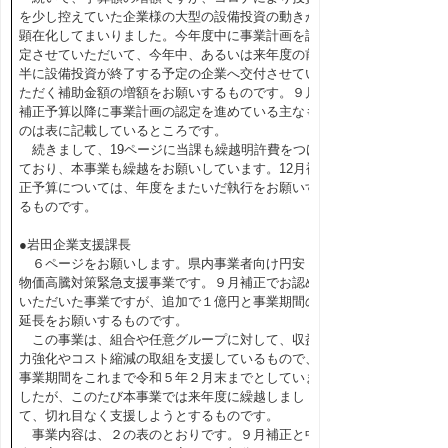
を少し控えていた企業様の大型の設備投資の動きが
顕在化してまいりました。今年度中に事業計画を認
定させていただいて、今年中、あるいは来年度の前
半に設備投資が終了する予定の企業へ交付させてい
ただく補助金額の増額をお願いするものです。９月
補正予算以降に事業計画の認定を進めている主なも
のは表に記載しているところです。
続きまして、19ページに当課も繰越明許費をつけ
ており、本事業も繰越をお願いしています。12月補
正予算については、年度をまたいだ執行をお願いす
るものです。
●岩田企業支援課長
６ページをお願いします。県内事業者向け円安・
物価高騰対策緊急支援事業です。９月補正でお認め
いただいた事業ですが、追加で１億円と事業期間の
延長をお願いするものです。
この事業は、組合や任意グループに対して、収益
力強化やコスト縮減の取組を支援しているもので、
事業期間をこれまで令和５年２月末までとしていま
したが、このたび本事業では来年度に繰越しまし
て、切れ目なく支援しようとするものです。
事業内容は、２の表のとおりです。９月補正と中