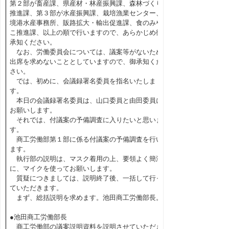
第２部が畜産課、県産材・林産振興課、森林づくり
推進課、第３部が水産振興課、栽培漁業センター、
境港水産事務所、販路拡大・輸出促進課、食のみや
こ推進課、以上の順で行いますので、あらかじめ御
承知ください。
なお、労働委員会については、議案等がないため
出席を求めないこととしていますので、御承知くだ
さい。
では、初めに、会議録署名委員を指名いたしま
す。
本日の会議録署名委員は、山口委員と由田委員に
お願いします。
それでは、付議案の予備調査に入りたいと思いま
す。
商工労働部第１部に係る付議案の予備調査を行い
ます。
執行部の説明は、マスク着用の上、要領よく簡潔
に、マイクを使ってお願いします。
質疑につきましては、説明終了後、一括して行っ
ていただきます。
まず、総括説明を求めます。池田商工労働部長。
●池田商工労働部長
商工労働部の議案説明資料を説明させていただき