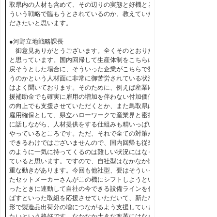
取県内の人材も含めて、その辺りの実態と好機とど
ういう戦略で臨もうとされているのか、教えていた
だきたいと思います。
●河野立地戦略課長
御意見ありがとうございます。全くそのとおりだ
と思っています。国内回帰して生産体制をこちらに
戻そうとした場合に、そういった企業がこちらで整
うのかという人材面に非常に御苦労されている状況
はよく聞いております。そのために、例えば産業応
援補助金でも確実に雇用の増加を伴わない付加価値
の向上でも支援させていただくとか、また鳥取県は
雇用確保として、県立ハローワークで産業界と密接
に話しながら、人材提供をする仕組みも精いっぱい
やっているところです。ただ、それで全ての対策が
できるわけではございませんので、国内回帰も従来
のように一気に持ってくるのは難しい状況にはなっ
ていると思います。ですので、自社型はなかなか慎
重な動きがあります。今回も他社型、要はそういっ
たセットメーカーさんがこの機にシフトしようとい
ったときに連動して自社の今できる設備ラインを伸
ばすといった取組を応援させていただいて、新たな
形で製造品出荷分の増につながるよう支援していき
たいという格好です。なかなか大きな改革にはなら