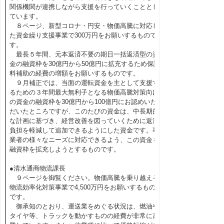
関係機関が連携しながら支援を行っていくこととし
ています。
８ページ、新型コロナ・円安・物価高騰に対応し
た資金繰り支援事業で300万円をお願いするもので
す。
最長５年間、元本返済不要の期日一括返済型の資
金の融資枠を30億円から50億円に拡充するため保証
料補助の経費の増額をお願いするものです。
９月補正では、当面の運転資金を主として支援す
るための３年間最大無利子となる物価高騰対策向け
の資金の融資枠を30億円から100億円にお認めいた
だいたところですが、このたびの資金は、中長期的
な計画に基づき、経営改善を図っていくために返済
負担を軽減して追加できるようにした資金です。事
業者の様々なニーズに対応できるよう、この資金も
融資枠を拡充しようとするものです。
●清水通商物流課長
９ページを御覧ください。物価高騰を乗り越える
物流効率化対策事業で4,500万円をお願いするもの
です。
御承知のとおり、運送業をめぐる状況は、燃油や
タイヤ等、トラックを動かすものの経費が非常に高