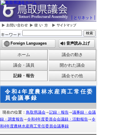
とりネット
Foreign Languages
音声読み上げ
ホーム
議会の動き
議会・議員
開かれた議会
記録・報告
議会その他
令和4年度農林水産商工常任委
員会議事録
現在の位置：
鳥取県議会
記録・報告
議事録・会議
録・調査報告
令和4年度委員会会議録・活動報告
令
和4年度農林水産商工常任委員会議事録