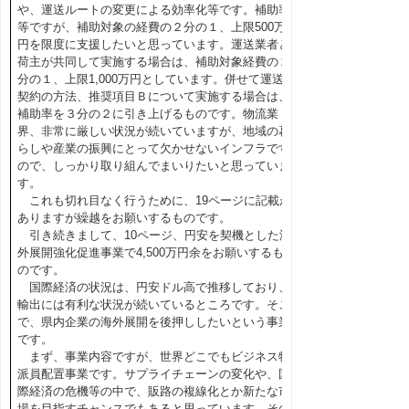
や、運送ルートの変更による効率化等です。補助率
等ですが、補助対象の経費の２分の１、上限500万
円を限度に支援したいと思っています。運送業者と
荷主が共同して実施する場合は、補助対象経費の２
分の１、上限1,000万円としています。併せて運送
契約の方法、推奨項目Ｂについて実施する場合は、
補助率を３分の２に引き上げるものです。物流業
界、非常に厳しい状況が続いていますが、地域の暮
らしや産業の振興にとって欠かせないインフラです
ので、しっかり取り組んでまいりたいと思っていま
す。
これも切れ目なく行うために、19ページに記載が
ありますが繰越をお願いするものです。
引き続きまして、10ページ、円安を契機とした海
外展開強化促進事業で4,500万円余をお願いするも
のです。
国際経済の状況は、円安ドル高で推移しており、
輸出には有利な状況が続いているところです。そこ
で、県内企業の海外展開を後押ししたいという事業
です。
まず、事業内容ですが、世界どこでもビジネス特
派員配置事業です。サプライチェーンの変化や、国
際経済の危機等の中で、販路の複線化とか新たな市
場を目指すチャンスでもあると思っています。その