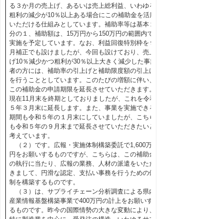
る３か月の売上げ、あるいは売上総利益、いわゆる
粗利の減少が10％以上ある場合にこの補助金を活用
いただける仕組みとしています。補助率等は基本２
分の１、補助額は、15万円から150万円の範囲内で
実施を予定しています。なお、利益回復特別枠を９
月補正でも設けましたが、今回も設けており、売上
げ10％減少かつ粗利が30％以上大きく減少した事業
者の方には、補助率の引上げと補助限度額の引上げ
を行うこととしています。このたびの増額に伴い、
この補助金の申請期限を延長させていただきます。
現在11月末を終期としておりましたが、これを令和
５年３月末に延長します。また、事業を実施できる
期間も令和５年の１月末にしていましたが、こちら
も令和５年の９月末まで延長させていただきたいと
考えています。
（２）です。広報・実施体制構築委託で1,600万
円をお願いするものですが、こちらは、この補助金
の執行に当たり、広報の業務、人材の派遣をいただ
きまして、円滑な認定、支払い事務を行うための体
制を構築するものです。
（３）は、サプライチェーン分析調査による県内
産業情報基盤構築事業で400万円の計上をお願いす
るものです。昨今の国際情勢の大きな変動により、