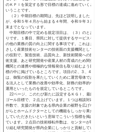
のＫＰＩを策定する形で目標の達成に進めていくと
いうことです。
（２）中期目標の期間は、先ほど説明しました
が、令和５年４月から始まる４年間、令和９年３月
末までとなっています。
中期目標の中で定める規定項目は、（３）のとお
りです。１番目、県民に対して提供するサービスそ
の他の業務の質の向上に関する事項です。これはま
さしく産業技術センターの技術面の支援機関として
の役割で、製造技術、品質向上、新技術開発への技
術支援、あと研究開発や産業人材の育成のため関係
機関との連携や積極的な情報発信も取り組むよう目
標の中に掲げているところです。項目の2.、3.、4.
は、御覧の役割を果たしていくために運営母体であ
る法人として業務の改善や効率化、財務の効率的な
運用といったものを規定しているところです。
22ページ、このたび新たに設定するＫＧＩ、最終
ゴール目標で、２点上げています。１つは相談対応
件数で、支援の対象である県内企業の裾野を広げな
がらとホームドクターとしての機能をしっかり果た
していただきたいという意味でこういう指標を掲げ
ています。２点目の技術移転件数は、センターが取
り組む研究開発が県内企業にしっかりと貢献してい