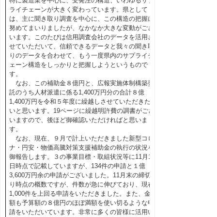
特に製造業を中心に、受発注の構造、いわゆるサプ
ライチェーンが大きく変わっています。県として
は、主に聞き取り調査を中心に、この構造の把握に
努めてまいりましたが、なかなか大きな変動がござ
います。このたびは信用調査会社のデータを活用さ
せていただいて、信頼できるデータと我々の聞き取
りのデータを合わせて、もう一度県内のサプライチ
ェーン構造をしっかりと把握しようというもので
す。
なお、この補助金８億円と、広報実施体制構築委
託のうち人材派遣に係る1,400万円分の合計８億
1,400万円を令和５年度に繰越しさせていただきた
いと思います。19ページに繰越明許費の調書がござ
いますので、後ほど御確認いただければと思いま
す。
なお、現在、９月で計上いただきました新型コロ
ナ・円安・物価高騰対策支援補助金の執行の状況を
御報告します。３の事業目標・取組状況等に11月11
日時点で記載していますが、134件の申請と１億
3,600万円余の申請がございました。11月末の締切
り時点の概数ですが、件数が急に伸びており、現在
1,000件を上回る申請をいただきました。また、金
額も予算額の８億円のほぼ満額を使い切るような申
請をいただいています。非常に多くの皆様に活用い