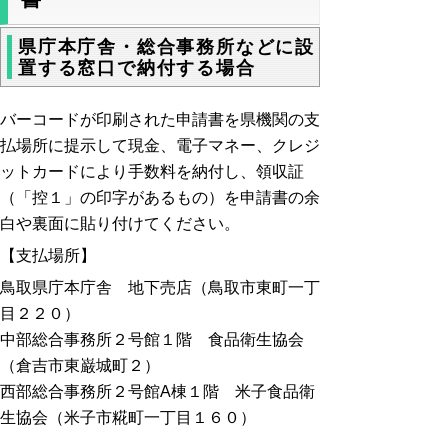
県庁本庁舎・総合事務所などに設
置する窓口で納付する場合
バーコードが印刷された申請書を県機関の支
払場所に提示して現金、電子マネー、クレジ
ットカードにより手数料を納付し、領収証
（「控１」の印字があるもの）を申請書の余
白や裏面に貼り付けてください。
【支払場所】
鳥取県庁本庁舎 地下売店（鳥取市東町一丁
目２２０）
中部総合事務所２号館１階 食品衛生協会
（倉吉市東巌城町２）
西部総合事務所２号館A棟１階 米子食品衛
生協会（米子市糀町一丁目１６０）