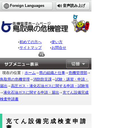
Foreign Languages
音声読み上げ
初めての方へ
使い方
サイトマップ
お問合せ
現在の位置：
ホーム
県の組織と仕事
危機管理部
鳥取県の危機管理
消防防災課
試験・講習・申請・
届出
高圧ガス・液化石油ガスに関する申請・試験等
液化石油ガスに関する申請・届出
充てん設備完成
検査申請書
充てん設備完成検査申請
書