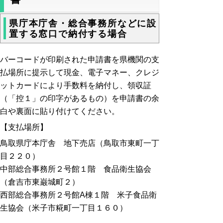
県庁本庁舎・総合事務所などに設
置する窓口で納付する場合
バーコードが印刷された申請書を県機関の支
払場所に提示して現金、電子マネー、クレジ
ットカードにより手数料を納付し、領収証
（「控１」の印字があるもの）を申請書の余
白や裏面に貼り付けてください。
【支払場所】
鳥取県庁本庁舎 地下売店（鳥取市東町一丁
目２２０）
中部総合事務所２号館１階 食品衛生協会
（倉吉市東巌城町２）
西部総合事務所２号館A棟１階 米子食品衛
生協会（米子市糀町一丁目１６０）