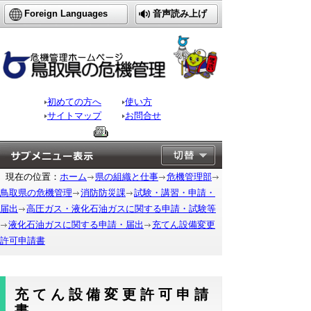
Foreign Languages
音声読み上げ
初めての方へ
使い方
サイトマップ
お問合せ
現在の位置：
ホーム
県の組織と仕事
危機管理部
鳥取県の危機管理
消防防災課
試験・講習・申請・
届出
高圧ガス・液化石油ガスに関する申請・試験等
液化石油ガスに関する申請・届出
充てん設備変更
許可申請書
充てん設備変更許可申請
書