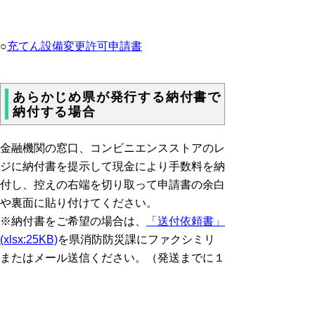
○
充
て
ん
設
備
変
更
許
可
申
請
書
あらかじめ県が発行する納付書で
納付する場合
金融機関の窓口、コンビニエンスストアのレ
ジに納付書を提示して現金により手数料を納
付し、控えの右端を切り取って申請書の余白
や裏面に貼り付けてください。
※納付書をご希望の場合は、
「送付依頼書」
(xlsx:25KB)
を県消防防災課にファクシミリ
またはメール送信ください。（発送までに１
週間程度かかる場合があります。お急ぎの場
合は、バーコード付き申請書または電子申請
サービスをご利用ください。）