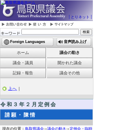
とりネット
Foreign Languages
音声読み上げ
ホーム
議会の動き
議会・議員
開かれた議会
記録・報告
議会その他
上へ
｜
令和３年２月定例会
請願・陳情
現在の位置：
鳥取県議会
議会の動き
定例会・臨時