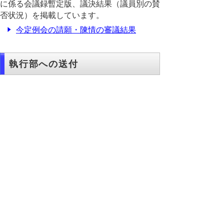
に係る会議録暫定版、議決結果（議員別の賛
否状況）を掲載しています。
今定例会の請願・陳情の審議結果
執行部への送付
今定例会では、議長から執行部への請願・陳
情の送付はありません。
▲ページ上部に戻る
と
個人情報保護
|
リンクについて
|
著作権に
り
ついて
|
アクセシビリティ
ネ
このサイトへのご意見・お問い合わせ
ッ
→
鳥取県議会の場所
ト
鳥取県議会事務局