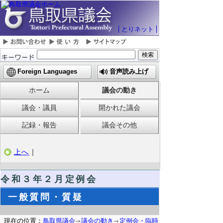
とりネット
Foreign Languages
音声読み上げ
ホーム
議会の動き
議会・議員
開かれた議会
記録・報告
議会その他
上へ
｜
令和３年２月定例会
一般質問・質疑
現在の位置：
鳥取県議会
議会の動き
定例会・臨時