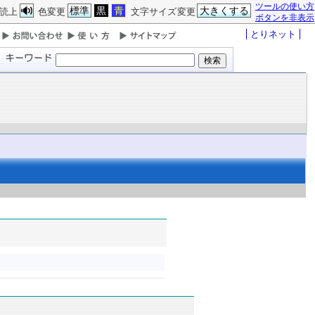
ツールの使い方
標準
黒
青
大きくする
読上
色変更
文字サイズ変更
ボタンを非表示
とりネット