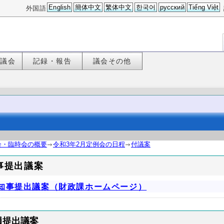
English
簡体中文
繁体中文
한국어
русский
Tiếng Việt
外国語
た議会
記録・報告
議会その他
会・臨時会の概要
令和3年2月定例会の日程
付議案
事提出議案
知事提出議案（財政課ホームページ）
員提出議案