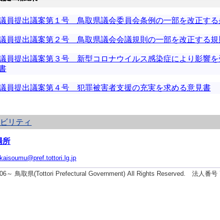
議員提出議案第１号 鳥取県議会委員会条例の一部を改正する
議員提出議案第２号 鳥取県議会会議規則の一部を改正する規
議員提出議案第３号 新型コロナウイルス感染症により影響を
書
議員提出議案第４号 犯罪被害者支援の充実を求める意見書
シビリティ
場所
ikaisoumu@pref.tottori.lg.jp
2006～ 鳥取県(Tottori Prefectural Government) All Rights Reserved. 法人番号