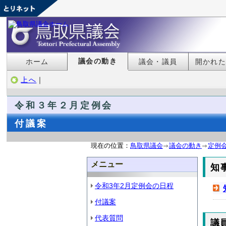
議会の動き
ホーム
議会・議員
開かれ
上へ
｜
令和３年２月定例会
付議案
現在の位置：
鳥取県議会
議会の動き
定例
メニュー
知
令和3年2月定例会の日程
付議案
代表質問
議