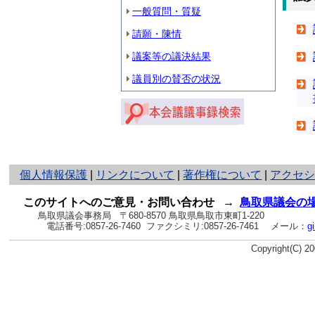
一般質問・質疑
請願・陳情
議案等の議決結果
議員別の賛否の状況
と
個人情報保護
|
リンクについて
|
著作権について
|
アクセ
り
ネ
このサイトへのご意見・お問い合わせ
→
鳥取県議会の
ッ
鳥取県議会事務局
〒680-8570 鳥取県鳥取市東町1-220
電話番号:
0857-26-7460
ファクシミリ:0857-26-7461
メール：
g
ト
へ
Copyright(C) 
の