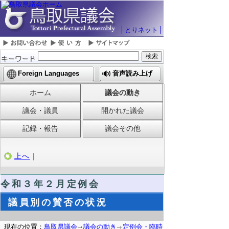
とりネット
Foreign Languages
音声読み上げ
ホーム
議会の動き
議会・議員
開かれた議会
記録・報告
議会その他
上へ
｜
令和３年２月定例会
議員別の賛否の状況
現在の位置：
鳥取県議会
議会の動き
定例会・臨時