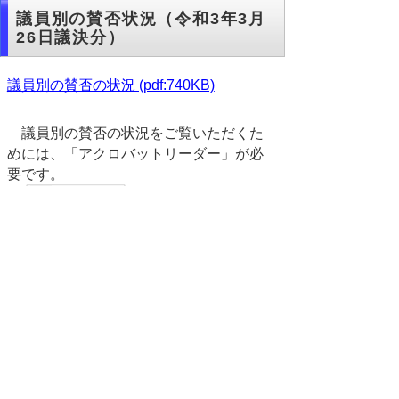
議員別の賛否状況（令和3年3月
26日議決分）
議員別の賛否の状況 (pdf:740KB)
議員別の賛否の状況をご覧いただくた
めには、「アクロバットリーダー」が必
要です。
←こちらをクリック
してインストールしてください。
▲ページ上部に戻る
と
個人情報保護
|
リンクについて
|
著作権に
り
ついて
|
アクセシビリティ
ネ