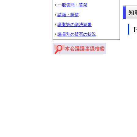
一般質問・質疑
知
請願・陳情
議案等の議決結果
【
議員別の賛否の状況