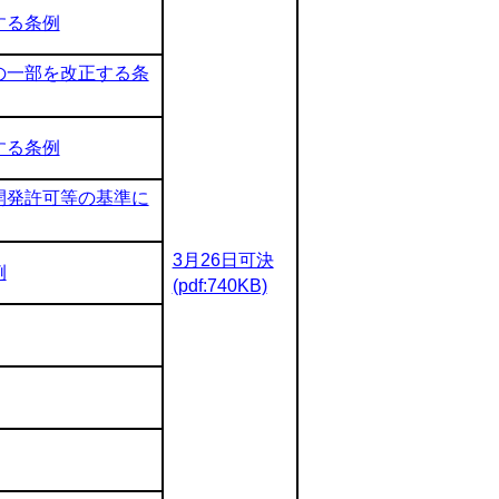
する条例
の一部を改正する条
する条例
開発許可等の基準に
3月26日可決
例
(pdf:740KB)