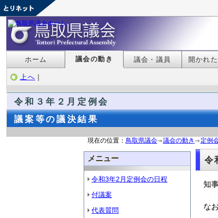
議会の動き
ホーム
議会・議員
開かれ
上へ
｜
令和３年２月定例会
議案等の議決結果
現在の位置：
鳥取県議会
議会の動き
定例
メニュー
令
令和3年2月定例会の日程
知
付議案
な
代表質問