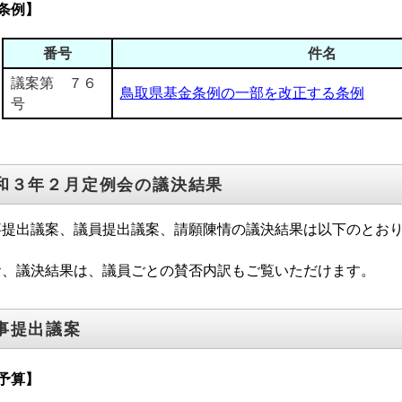
条例】
番号
件名
議案第 ７６
鳥取県基金条例の一部を改正する条例
号
和３年２月定例会の議決結果
事提出議案、議員提出議案、請願陳情の議決結果は以下のとお
お、議決結果は、議員ごとの賛否内訳もご覧いただけます。
事提出議案
予算】