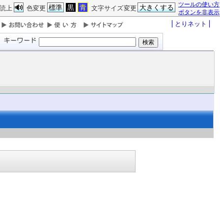
ツールの使い方
標準
黒
青
大きくする
読上
色変更
文字サイズ変更
ボタンを非表示
とりネット