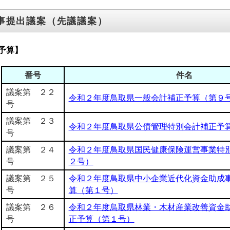
事提出議案（先議議案）
予算】
番号
件名
議案第 ２２
令和２年度鳥取県一般会計補正予算（第９
号
議案第 ２３
令和２年度鳥取県公債管理特別会計補正予
号
議案第 ２４
令和２年度鳥取県国民健康保険運営事業特
号
２号）
議案第 ２５
令和２年度鳥取県中小企業近代化資金助成
号
算（第１号）
議案第 ２６
令和２年度鳥取県林業・木材産業改善資金
号
正予算（第１号）