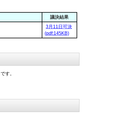
議決結果
3月11日可決
(pdf:145KB)
りです。