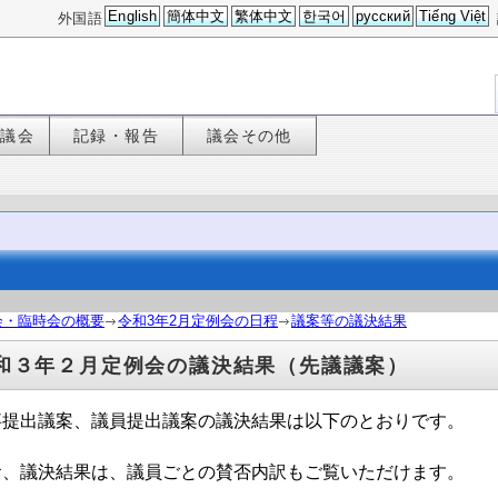
English
簡体中文
繁体中文
한국어
русский
Tiếng Việt
外国語
た議会
記録・報告
議会その他
会・臨時会の概要
令和3年2月定例会の日程
議案等の議決結果
和３年２月定例会の議決結果（先議議案）
事提出議案、議員提出議案の議決結果は以下のとおりです。
お、議決結果は、議員ごとの賛否内訳もご覧いただけます。