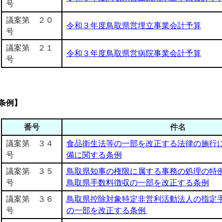
号
議案第 ２０
令和３年度鳥取県営埋立事業会計予算
号
議案第 ２１
令和３年度鳥取県営病院事業会計予算
号
条例】
番号
件名
議案第 ３４
食品衛生法等の一部を改正する法律の施行
号
備に関する条例
議案第 ３５
鳥取県知事の権限に属する事務の処理の特
号
鳥取県手数料徴収の一部を改正する条例
議案第 ３６
鳥取県控除対象特定非営利活動法人の指定
号
の一部を改正する条例