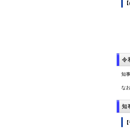
【
令
知
な
知
【