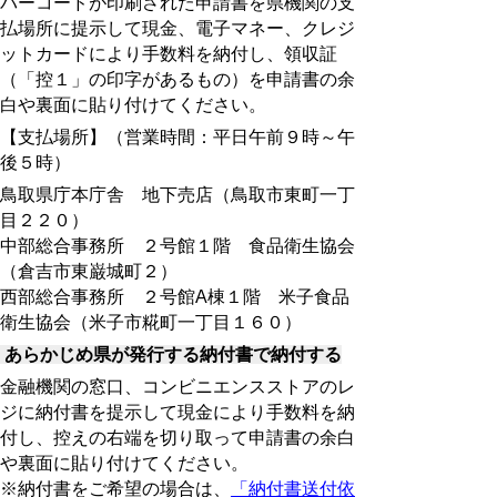
バーコードが印刷された申請書を県機関の支
払場所に提示して現金、電子マネー、クレジ
ットカードにより手数料を納付し、領収証
（「控１」の印字があるもの）を申請書の余
白や裏面に貼り付けてください。
【支払場所】（営業時間：平日午前９時～午
後５時）
鳥取県庁本庁舎 地下売店（鳥取市東町一丁
目２２０）
中部総合事務所 ２号館１階 食品衛生協会
（倉吉市東巌城町２）
西部総合事務所 ２号館A棟１階 米子食品
衛生協会（米子市糀町一丁目１６０）
あらかじめ県が発行する納付書で納付する
金融機関の窓口、コンビニエンスストアのレ
ジに納付書を提示して現金により手数料を納
付し、控えの右端を切り取って申請書の余白
や裏面に貼り付けてください。
※納付書をご希望の場合は、
「納付書送付依