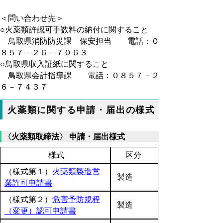
＜問い合わせ先＞
○火薬類許認可手数料の納付に関すること
鳥取県消防防災課 保安担当 電話：０
８５７－２６－７０６３
○鳥取県収入証紙に関すること
鳥取県会計指導課 電話：０８５７－２
６－７４３７
火薬類に関する申請・届出の様式
〈火薬類取締法〉 申請・届出様式
様式
区分
（様式第１）
火薬類製造営
製造
業許可申請書
（様式第２）
危害予防規程
製造
（変更）認可申請書