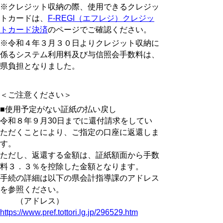
※クレジット収納の際、使用できるクレジッ
トカードは、
F-REGI（エフレジ）クレジッ
トカード決済
のページでご確認ください。
※令和４年３月３０日よりクレジット収納に
係るシステム利用料及び与信照会手数料は、
県負担となりました。
＜ご注意ください＞
■使用予定がない証紙の払い戻し
令和８年９月30日までに還付請求をしてい
ただくことにより、ご指定の口座に返還しま
す。
ただし、返還する金額は、証紙額面から手数
料３．３％を控除した金額となります。
手続の詳細は以下の県会計指導課のアドレス
を参照ください。
（アドレス）
https://www.pref.tottori.lg.jp/296529.htm