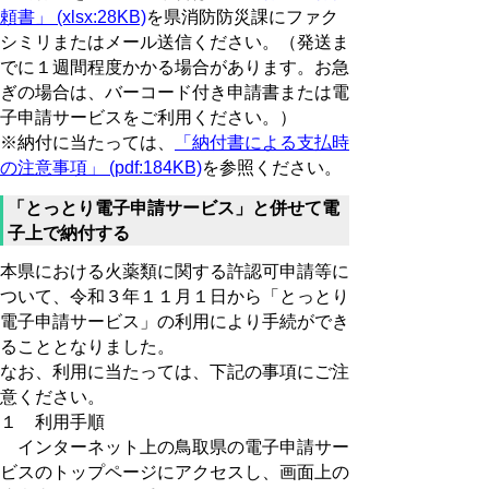
頼書」 (xlsx:28KB)
を県消防防災課にファク
シミリまたはメール送信ください。（発送ま
でに１週間程度かかる場合があります。お急
ぎの場合は、バーコード付き申請書または電
子申請サービスをご利用ください。）
※納付に当たっては、
「納付書による支払時
の注意事項」 (pdf:184KB)
を参照ください。
「とっとり電子申請サービス」と併せて電
子上で納付する
本県における火薬類に関する許認可申請等に
ついて、令和３年１１月１日から「とっとり
電子申請サービス」の利用により手続ができ
ることとなりました。
なお、利用に当たっては、下記の事項にご注
意ください。
１ 利用手順
インターネット上の鳥取県の電子申請サー
ビスのトップページにアクセスし、画面上の