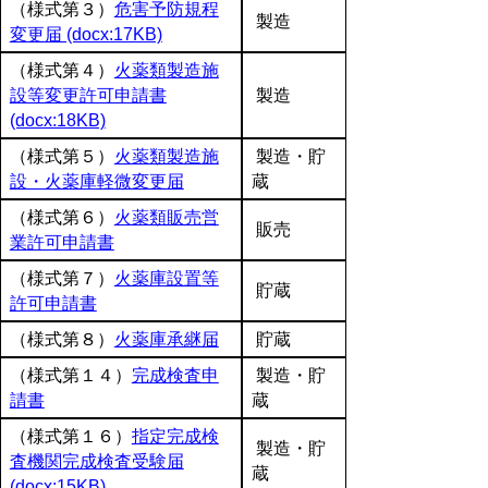
（様式第３）
危害予防規程
製造
変更届 (docx:17KB)
（様式第４）
火薬類製造施
設等変更許可申請書
製造
(docx:18KB)
（様式第５）
火薬類製造施
製造・貯
設・火薬庫軽微変更届
蔵
（様式第６）
火薬類販売営
販売
業許可申請書
（様式第７）
火薬庫設置等
貯蔵
許可申請書
（様式第８）
火薬庫承継届
貯蔵
（様式第１４）
完成検査申
製造・貯
請書
蔵
（様式第１６）
指定完成検
製造・貯
査機関完成検査受験届
蔵
(docx:15KB)