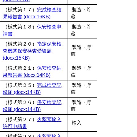
（様式第１７）
完成検査結
製造・貯
果報告書 (docx:16KB)
蔵
（様式第１８）
保安検査申
製造・貯
請書
蔵
（様式第２０）
指定保安検
製造・貯
査機関保安検査受験届
蔵
(docx:15KB)
（様式第２１）
保安検査結
製造・貯
果報告書 (docx:14KB)
蔵
（様式第２５）
完成検査記
製造・貯
録届 (docx:14KB)
蔵
（様式第２６）
保安検査記
製造・貯
録届 (docx:14KB)
蔵
（様式第２７）
火薬類輸入
輸入
許可申請書
（様式第２８）
火薬類輸入