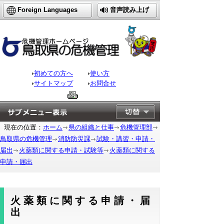
Foreign Languages
音声読み上げ
初めての方へ
使い方
サイトマップ
お問合せ
現在の位置：
ホーム
県の組織と仕事
危機管理部
鳥取県の危機管理
消防防災課
試験・講習・申請・
届出
火薬類に関する申請・試験等
火薬類に関する
申請・届出
火薬類に関する申請・届
出