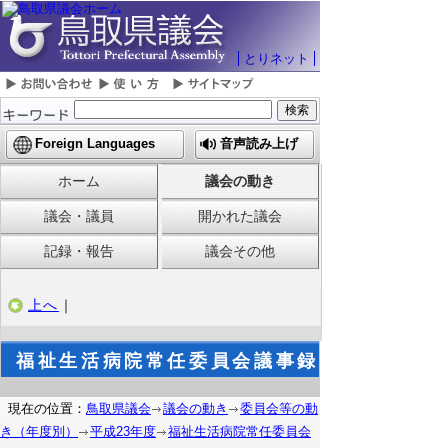
とりネット
Foreign Languages
音声読み上げ
ホーム
議会の動き
議会・議員
開かれた議会
記録・報告
議会その他
上へ
｜
福祉生活病院常任委員会議事録
現在の位置：
鳥取県議会
議会の動き
委員会等の動
き（年度別）
平成23年度
福祉生活病院常任委員会