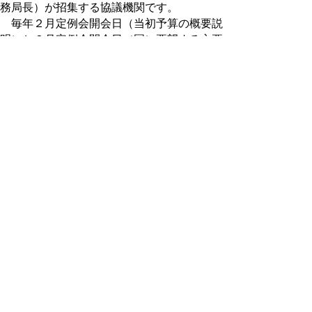
務局長）が招集する協議機関です。
毎年２月定例会開会日（当初予算の概要説
明）と６月定例会開会日（国に要望する主要
事業等説明）は慣例として開催しており、そ
の他必要の都度開催しています。
正副委員長会議
委員会の運営に関することについて協議ま
たは調整を行うため、議長が必要に応じて招
集する協議機関です。正副議長と各常任委員
会および各特別委員会の正副委員長をもって
組織されます。
議会改革推進会議
議会のあり方や当面の諸課題について協議
または調整を行うため、議長が必要に応じて