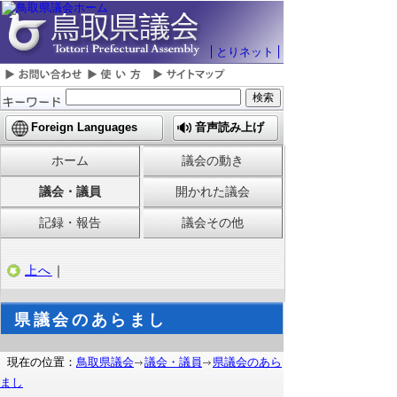
とりネット
Foreign Languages
音声読み上げ
ホーム
議会の動き
議会・議員
開かれた議会
記録・報告
議会その他
上へ
｜
県議会のあらまし
現在の位置：
鳥取県議会
議会・議員
県議会のあら
まし