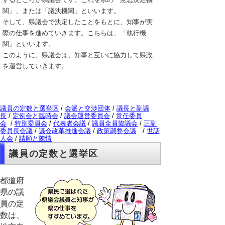
関」、または「議決機関」といいます。
そして、県議会で決定したことをもとに、知事が実
際の仕事を進めていきます。こちらは、「執行機
関」といいます。
このように、県議会は、知事と互いに協力して県政
を運営していきます。
議員の定数と選挙区
/
会派と交渉団体
/
議長と副議
長
/
定例会と臨時会
/
議会運営委員会
/
常任委員
会
/
特別委員会
/
代表者会議
/
議員全員協議会
/
正副
委員長会議
/
議会改革推進会議
/
政策調整会議
/
世話
人会
/
請願と陳情
議員の定数と選挙区
都道府
県の議
員の定
数は、