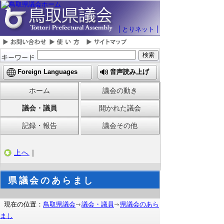
とりネット
Foreign Languages
音声読み上げ
ホーム
議会の動き
議会・議員
開かれた議会
記録・報告
議会その他
上へ
｜
県議会のあらまし
現在の位置：
鳥取県議会
議会・議員
県議会のあら
まし