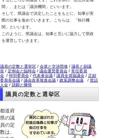
関」、または「議決機関」といいます。
そして、県議会で決定したことをもとに、知事が実
際の仕事を進めていきます。こちらは、「執行機
関」といいます。
このように、県議会は、知事と互いに協力して県政
を運営していきます。
議員の定数と選挙区
/
会派と交渉団体
/
議長と副議
長
/
定例会と臨時会
/
議会運営委員会
/
常任委員
会
/
特別委員会
/
代表者会議
/
議員全員協議会
/
正副
委員長会議
/
議会改革推進会議
/
政策調整会議
/
世話
人会
/
請願と陳情
議員の定数と選挙区
都道府
県の議
員の定
数は、