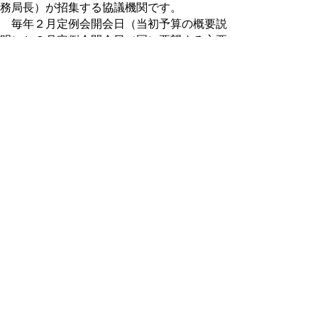
務局長）が招集する協議機関です。
毎年２月定例会開会日（当初予算の概要説
明）と６月定例会開会日（国に要望する主要
事業等説明）は慣例として開催しており、そ
の他必要の都度開催しています。
正副委員長会議
委員会の運営に関することについて協議ま
たは調整を行うため、議長が必要に応じて招
集する協議機関です。正副議長と各常任委員
会および各特別委員会の正副委員長をもって
組織されます。
議会改革推進会議
議会のあり方や当面の諸課題について協議
または調整を行うため、議長が必要に応じて