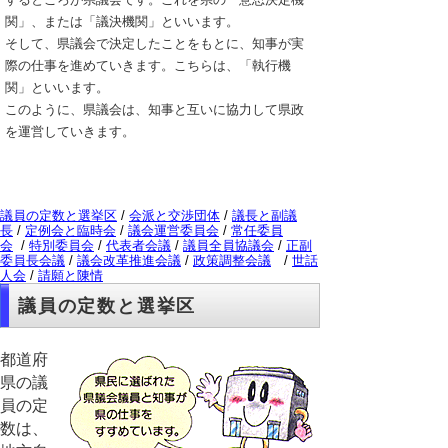
関」、または「議決機関」といいます。
そして、県議会で決定したことをもとに、知事が実
際の仕事を進めていきます。こちらは、「執行機
関」といいます。
このように、県議会は、知事と互いに協力して県政
を運営していきます。
議員の定数と選挙区
/
会派と交渉団体
/
議長と副議
長
/
定例会と臨時会
/
議会運営委員会
/
常任委員
会
/
特別委員会
/
代表者会議
/
議員全員協議会
/
正副
委員長会議
/
議会改革推進会議
/
政策調整会議
/
世話
人会
/
請願と陳情
議員の定数と選挙区
都道府
県の議
員の定
数は、