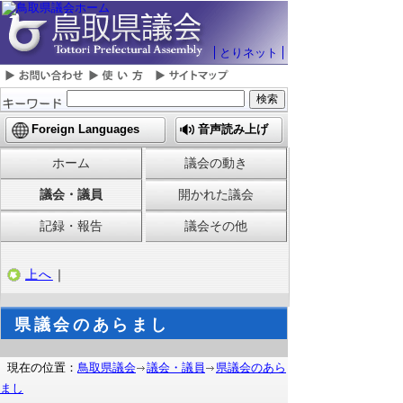
とりネット
Foreign Languages
音声読み上げ
ホーム
議会の動き
議会・議員
開かれた議会
記録・報告
議会その他
上へ
｜
県議会のあらまし
現在の位置：
鳥取県議会
議会・議員
県議会のあら
まし