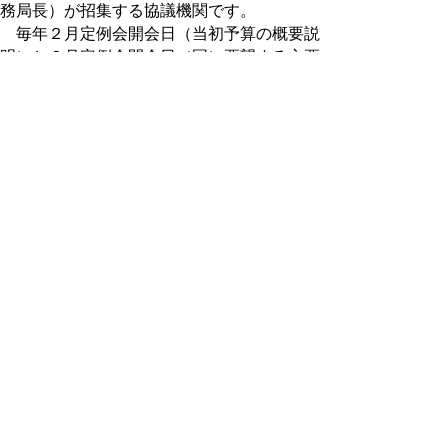
務局長）が招集する協議機関です。
毎年２月定例会開会日（当初予算の概要説
明）と６月定例会開会日（国に要望する主要
事業等説明）は慣例として開催しており、そ
の他必要の都度開催しています。
正副委員長会議
委員会の運営に関することについて協議ま
たは調整を行うため、議長が必要に応じて招
集する協議機関です。正副議長と各常任委員
会および各特別委員会の正副委員長をもって
組織されます。
議会改革推進会議
議会のあり方や当面の諸課題について協議
または調整を行うため、議長が必要に応じて