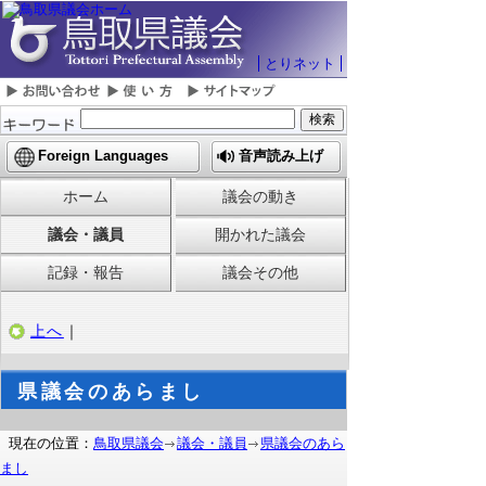
とりネット
Foreign Languages
音声読み上げ
ホーム
議会の動き
議会・議員
開かれた議会
記録・報告
議会その他
上へ
｜
県議会のあらまし
現在の位置：
鳥取県議会
議会・議員
県議会のあら
まし