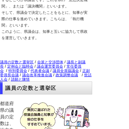
関」、または「議決機関」といいます。
そして、県議会で決定したことをもとに、知事が実
際の仕事を進めていきます。こちらは、「執行機
関」といいます。
このように、県議会は、知事と互いに協力して県政
を運営していきます。
議員の定数と選挙区
/
会派と交渉団体
/
議長と副議
長
/
定例会と臨時会
/
議会運営委員会
/
常任委員
会
/
特別委員会
/
代表者会議
/
議員全員協議会
/
正副
委員長会議
/
議会改革推進会議
/
政策調整会議
/
世話
人会
/
請願と陳情
議員の定数と選挙区
都道府
県の議
員の定
数は、