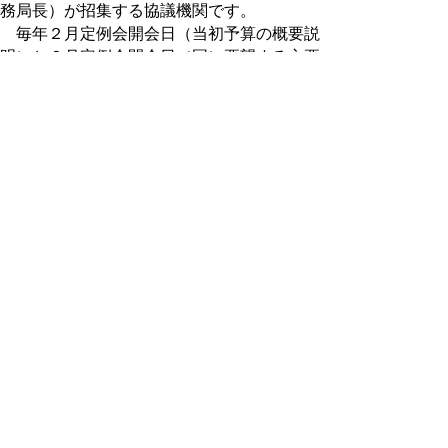
務局長）が招集する協議機関です。
毎年２月定例会開会日（当初予算の概要説
明）と６月定例会開会日（国に要望する主要
事業等説明）は慣例として開催しており、そ
の他必要の都度開催しています。
正副委員長会議
委員会の運営に関することについて協議ま
たは調整を行うため、議長が必要に応じて招
集する協議機関です。正副議長と各常任委員
会および各特別委員会の正副委員長をもって
組織されます。
議会改革推進会議
議会のあり方や当面の諸課題について協議
または調整を行うため、議長が必要に応じて