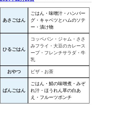
ごはん・味噌汁・ハンバー
あさごはん
グ・キャベツとハムのソテ
ー・漬け物
コッペパン・ジャム・ささ
みフライ・大豆のカレース
ひるごはん
ープ・フレンチサラダ・牛
乳
おやつ
ピザ・お茶
ごはん・鯖の味噌煮・みぞ
ばんごはん
れ汁・ほうれん草の白あ
え・フルーツポンチ
▲ページ上部に戻る
と
個人情報保護
|
リンクについて
|
著作権に