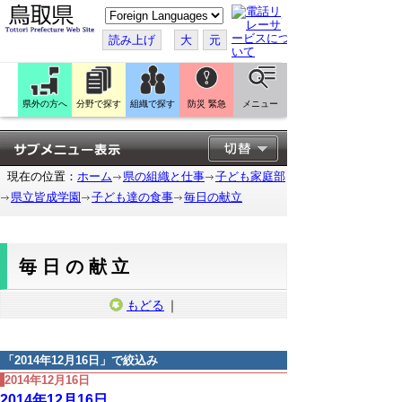
こ
の
ペ
読み上げ
大
元
ー
ジ
を
翻
訳
県外の方へ
分野で探す
組織で探す
防災 緊急
メニュー
す
る
現在の位置：
ホーム
県の組織と仕事
子ども家庭部
県立皆成学園
子ども達の食事
毎日の献立
毎日の献立
もどる
｜
「
2014年12月16日
」で絞込み
2014年12月16日
2014年12月16日