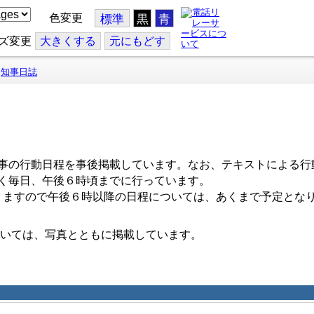
色変更
標準
黒
青
ズ変更
大
きくする
元
にもどす
知事日誌
事の行動日程を事後掲載しています。なお、テキストによる行
く毎日、午後６時頃までに行っています。
ますので午後６時以降の日程については、あくまで予定とな
いては、写真とともに掲載しています。