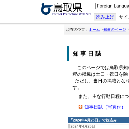
こ
の
ペ
ー
読み上げ
サイ
ジ
を
翻
現在の位置：
ホーム
知事のページ
訳
す
る
知事日誌
このページでは鳥取県知
程の掲載は土日・祝日を除
ただし、当日の掲載となり
す。
また、主な行動日程につ
知事日誌（写真付）
「
2024年4月25日
」で絞込み
2024年4月25日