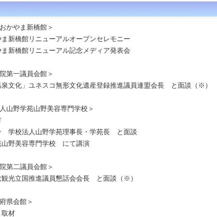
おかやま新橋館＞
やま新橋館リニューアルオープンセレモニー
やま新橋館リニューアル記念メディア発表会
院第一議員会館＞
温泉文化」ユネスコ
無形文化遺産登録推進議員連盟会長 と面談（※）
人山野学苑山野美容専門学校＞
材
ン 学校法人山野学苑理事長・学苑長 と面談
苑山野美容専門学校 にて講演
院第二議員会館＞
党観光立国推進議員懇話会会長 と面談（※）
府県会館＞
 取材