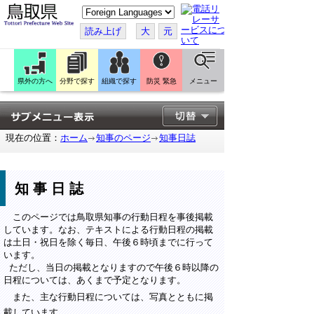
こ
の
ペ
読み上げ
大
元
ー
ジ
を
翻
訳
県外の方へ
分野で探す
組織で探す
防災 緊急
メニュー
す
る
現在の位置：
ホーム
知事のページ
知事日誌
知事日誌
このページでは鳥取県知事の行動日程を事後掲載
しています。なお、テキストによる行動日程の掲載
は土日・祝日を除く毎日、午後６時頃までに行って
います。
ただし、当日の掲載となりますので午後６時以降の
日程については、あくまで予定となります。
また、主な行動日程については、写真とともに掲
載しています。