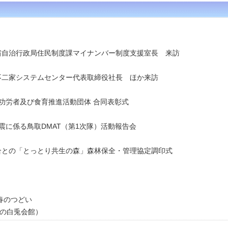
省
自治行政局住民制度課
マイナンバー制度支援室長 来訪
社不二家システムセンター代表取締役社長 ほか来訪
係功労者及び食育推進活動団体 合同表彰式
地震に係る鳥取DMAT（第1次隊）活動報告会
組合との「とっとり共生の森」森林保全・管理協定調印式
新春のつどい
白兎会館）