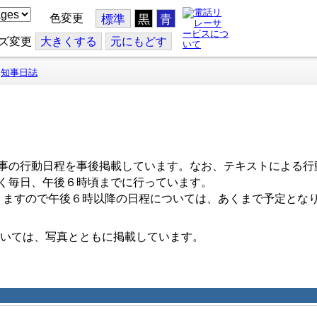
色変更
標準
黒
青
ズ変更
大
きくする
元
にもどす
知事日誌
事の行動日程を事後掲載しています。なお、テキストによる行
く毎日、午後６時頃までに行っています。
ますので午後６時以降の日程については、あくまで予定とな
いては、写真とともに掲載しています。