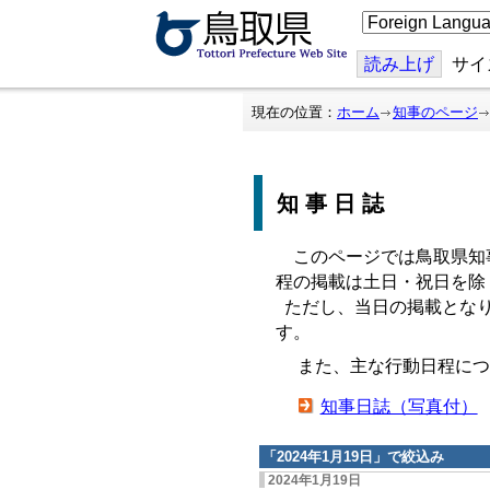
こ
の
ペ
ー
読み上げ
サイ
ジ
を
翻
現在の位置：
ホーム
知事のページ
訳
す
る
知事日誌
このページでは鳥取県知
程の掲載は土日・祝日を除
ただし、当日の掲載となり
す。
また、主な行動日程につ
知事日誌（写真付）
「
2024年1月19日
」で絞込み
2024年1月19日