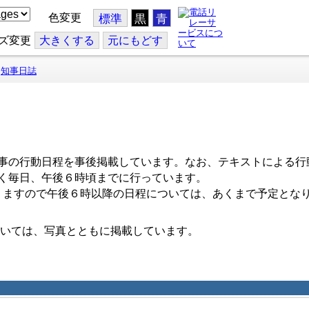
色変更
標準
黒
青
ズ変更
大
きくする
元
にもどす
知事日誌
事の行動日程を事後掲載しています。なお、テキストによる行
く毎日、午後６時頃までに行っています。
ますので午後６時以降の日程については、あくまで予定とな
いては、写真とともに掲載しています。