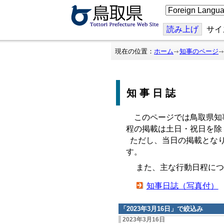
こ
の
ペ
ー
読み上げ
サイ
ジ
を
翻
現在の位置：
ホーム
知事のページ
訳
す
る
知事日誌
このページでは鳥取県知
程の掲載は土日・祝日を除
ただし、当日の掲載となり
す。
また、主な行動日程につ
知事日誌（写真付）
「
2023年3月16日
」で絞込み
2023年3月16日