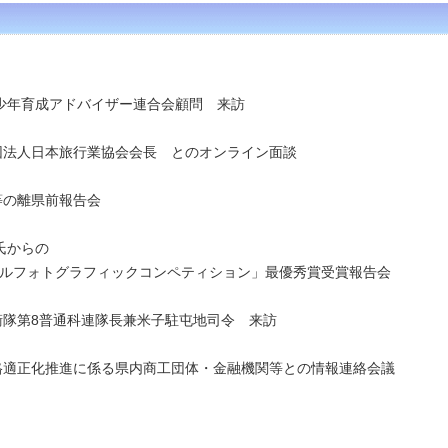
青少年育成アドバイザー連合会顧問 来訪
社団法人日本旅行業協会会長 とのオンライン面談
等の離県前報告会
氏からの
トグラフィックコンペティション」最優秀賞受賞報告会
自衛隊第8普通科連隊長兼米子駐屯地司令 来訪
価格適正化推進に係る県内商工団体・金融機関等との情報連絡会議