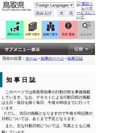
こ
の
ペ
読み上げ
大
元
ー
ジ
を
翻
訳
県外の方へ
分野で探す
組織で探す
防災 緊急
メニュー
す
る
現在の位置：
ホーム
知事のページ
知事日誌
知事日誌
このページでは鳥取県知事の行動日程を事後掲載
しています。なお、テキストによる行動日程の掲載
は土日・祝日を除く毎日、午後６時頃までに行って
います。
ただし、当日の掲載となりますので午後６時以降の
日程については、あくまで予定となります。
また、主な行動日程については、写真とともに掲
載しています。