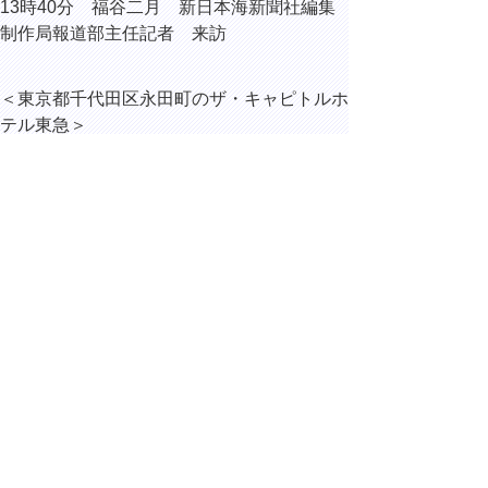
13時40分 福谷二月 新日本海新聞社編集
制作局報道部主任記者 来訪
＜東京都千代田区永田町のザ・キャピトルホ
テル東急＞
17時45分 自由民主党 各種団体協議会懇
談会
▲ページ上部に戻る
と
個人情報保護
|
リンクについて
|
著作権に
り
ついて
|
アクセシビリティ
ネ
ッ
鳥取県総務部総務課
住所 〒680-8570
ト
鳥取県鳥取市東町1丁目220
へ
電話
0857-26-7012
ファクシミリ 0857-26-8122