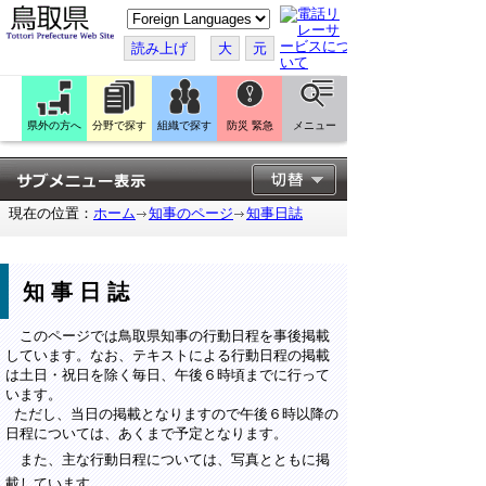
こ
の
ペ
読み上げ
大
元
ー
ジ
を
翻
訳
県外の方へ
分野で探す
組織で探す
防災 緊急
メニュー
す
る
現在の位置：
ホーム
知事のページ
知事日誌
知事日誌
このページでは鳥取県知事の行動日程を事後掲載
しています。なお、テキストによる行動日程の掲載
は土日・祝日を除く毎日、午後６時頃までに行って
います。
ただし、当日の掲載となりますので午後６時以降の
日程については、あくまで予定となります。
また、主な行動日程については、写真とともに掲
載しています。