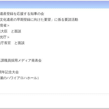
遺産登録を応援する知事の会
文化遺産の早期登録に向けた要望」に係る要請活動
境省＞
境大臣 と面談
光庁＞
光庁長官 と面談
ス課職員採用メディア発表会
5周年記念大会
ハワイアロハホール）