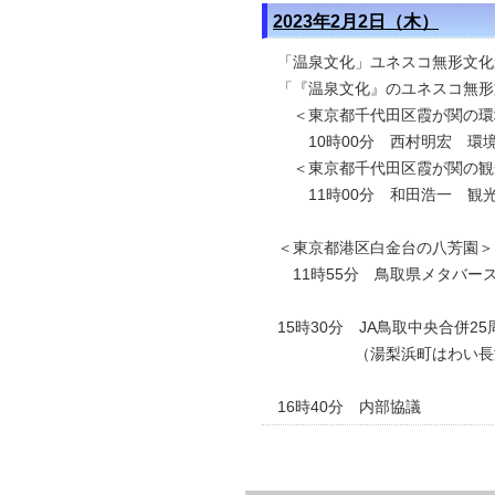
2023年2月2日（木）
「温泉文化」ユネスコ無形文化
「『温泉文化』のユネスコ無形
＜東京都千代田区霞が関の環
10時00分 西村明宏 環
＜東京都千代田区霞が関の観
11時00分 和田浩一 観
＜東京都港区白金台の八芳園＞
11時55分 鳥取県メタバー
15時30分 JA鳥取中央合併2
（湯梨浜町はわい長瀬の
16時40分 内部協議