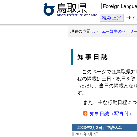
こ
の
ペ
ー
読み上げ
サイ
ジ
を
翻
現在の位置：
ホーム
知事のページ
訳
す
る
知事日誌
このページでは鳥取県知
程の掲載は土日・祝日を除
ただし、当日の掲載となり
す。
また、主な行動日程につ
知事日誌（写真付）
「
2023年2月2日
」で絞込み
2023年2月2日