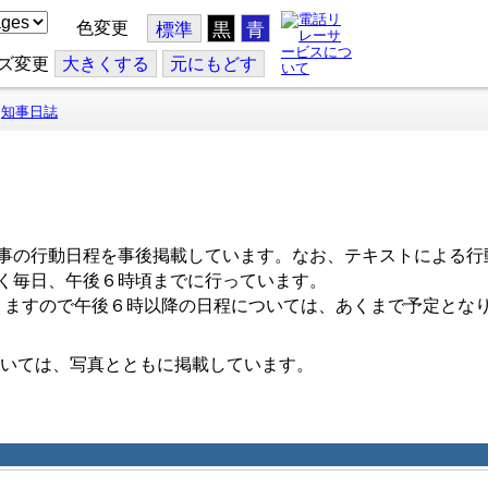
色変更
標準
黒
青
ズ変更
大
きくする
元
にもどす
知事日誌
事の行動日程を事後掲載しています。なお、テキストによる行
く毎日、午後６時頃までに行っています。
ますので午後６時以降の日程については、あくまで予定とな
いては、写真とともに掲載しています。