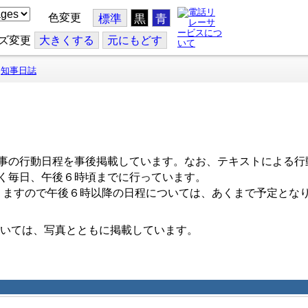
色変更
標準
黒
青
ズ変更
大
きくする
元
にもどす
知事日誌
事の行動日程を事後掲載しています。なお、テキストによる行
く毎日、午後６時頃までに行っています。
ますので午後６時以降の日程については、あくまで予定とな
いては、写真とともに掲載しています。