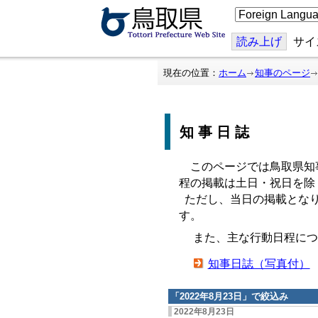
こ
の
ペ
ー
読み上げ
サイ
ジ
を
翻
現在の位置：
ホーム
知事のページ
訳
す
る
知事日誌
このページでは鳥取県知
程の掲載は土日・祝日を除
ただし、当日の掲載となり
す。
また、主な行動日程につ
知事日誌（写真付）
「
2022年8月23日
」で絞込み
2022年8月23日