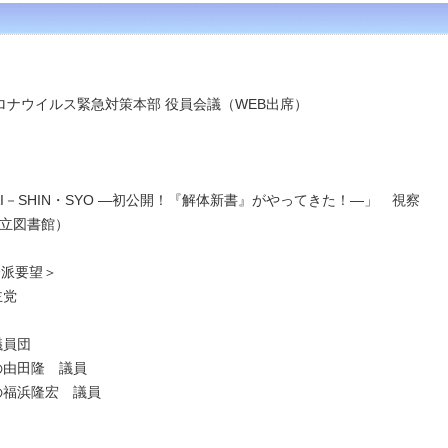
ロナウイルス緊急対策本部 役員会議
（WEB出席）
TAI－SHIN・SYO ―初公開！『解体新書』がやってきた！―」 視察
図書館）
会派要望＞
主党
議員団
の由田
隆
議員
の福浜隆宏 議員