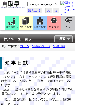
こ
の
ペ
読み上げ
大
元
ー
ジ
を
翻
訳
県外の方へ
分野で探す
組織で探す
防災 緊急
メニュー
す
る
現在の位置：
ホーム
知事のページ
知事日誌
知事日誌
このページでは鳥取県知事の行動日程を事後掲載
しています。なお、テキストによる行動日程の掲載
は土日・祝日を除く毎日、午後６時頃までに行って
います。
ただし、当日の掲載となりますので午後６時以降の
日程については、あくまで予定となります。
また、主な行動日程については、写真とともに掲
載しています。