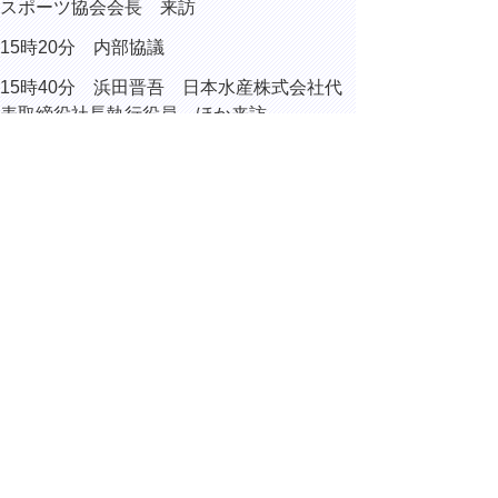
スポーツ協会会長 来訪
15時20分 内部協議
15時40分 浜田晋吾 日本水産株式会社代
表取締役社長執行役員 ほか来訪
15時50分 内部協議
▲ページ上部に戻る
と
個人情報保護
|
リンクについて
|
著作権に
り
ついて
|
アクセシビリティ
ネ
ッ
鳥取県総務部総務課
住所 〒680-8570
ト
鳥取県鳥取市東町1丁目220
へ
電話
0857-26-7012
ファクシミリ 0857-26-8122
の
E-mail
soumu@pref.tottori.lg.jp