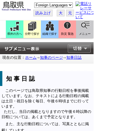
こ
の
ペ
読み上げ
大
元
ー
ジ
を
翻
訳
県外の方へ
分野で探す
組織で探す
防災 緊急
メニュー
す
る
現在の位置：
ホーム
知事のページ
知事日誌
知事日誌
このページでは鳥取県知事の行動日程を事後掲載
しています。なお、テキストによる行動日程の掲載
は土日・祝日を除く毎日、午後６時頃までに行って
います。
ただし、当日の掲載となりますので午後６時以降の
日程については、あくまで予定となります。
また、主な行動日程については、写真とともに掲
載しています。