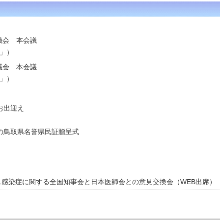
県議会 本会議
」）
県議会 本会議
」）
お出迎え
への鳥取県名誉県民証贈呈式
ルス感染症に関する全国知事会と日本医師会との意見交換会（WEB出席）