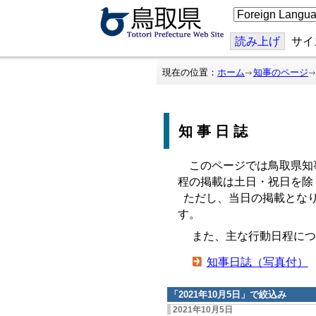
こ
の
ペ
ー
読み上げ
サイ
ジ
を
翻
現在の位置：
ホーム
知事のページ
訳
す
る
知事日誌
このページでは鳥取県知
程の掲載は土日・祝日を除
ただし、当日の掲載となり
す。
また、主な行動日程につ
知事日誌（写真付）
「
2021年10月5日
」で絞込み
2021年10月5日