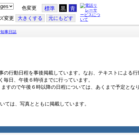
色変更
標準
黒
青
ズ変更
大
きくする
元
にもどす
知事日誌
事の行動日程を事後掲載しています。なお、テキストによる行
く毎日、午後６時頃までに行っています。
ますので午後６時以降の日程については、あくまで予定とな
いては、写真とともに掲載しています。