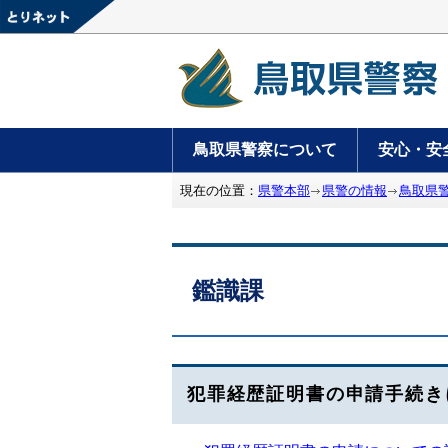
鳥取県警察について
安心・安
現在の位置：
県警本部
県警の情報
鳥取県
鑑識課
犯罪経歴証明書の申請手続き