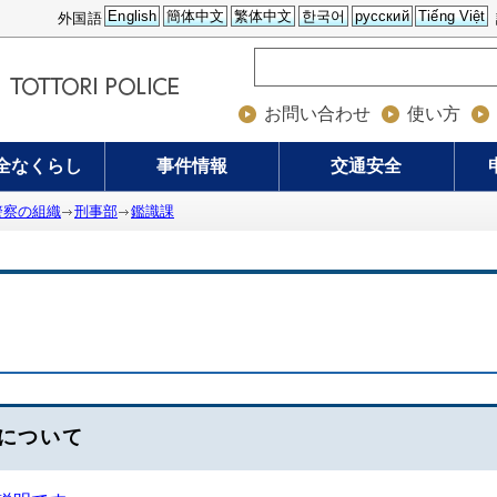
English
簡体中文
繁体中文
한국어
русский
Tiếng Việt
外国語
お問い合わせ
使い方
全なくらし
事件情報
交通安全
警察の組織
刑事部
鑑識課
について