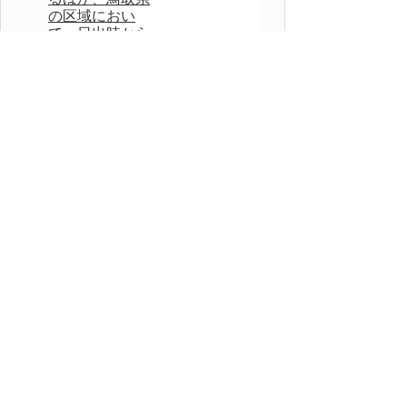
の区域におい
て、日出時から
午前９時までの
時間及び午後11
時から翌日の午
前０時（当該翌
日につき、前条
第１項各号に掲
げる日に該当す
る場合にあって
は、当該各号に
定める地域につ
いては、午前１
時）までの時間
においては、そ
の営業を営んで
はならない。
附則
この条例は、平成20年６月１日から
施行する。