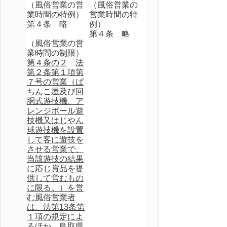
（風俗営業の営
（風俗営業の
業時間の特例）
営業時間の特
第４条 略
例）
第４条 略
（風俗営業の営
業時間の制限）
第４条の２
法
第２条第１項第
７号の営業（ぱ
ちんこ屋及び回
胴式遊技機、ア
レンジボール遊
技機又はじやん
球遊技機を設置
して客に遊技を
させる営業で、
当該遊技の結果
に応じ賞品を提
供して営むもの
に限る。）を営
む風俗営業者
は、法第13条第
１項の規定によ
るほか、鳥取県