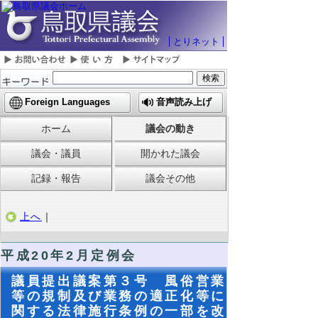
とりネット
Foreign Languages
音声読み上げ
ホーム
議会の動き
議会・議員
開かれた議会
記録・報告
議会その他
上へ
｜
平成20年2月定例会
議員提出議案第３号 風俗営業
等の規制及び業務の適正化等に
関する法律施行条例の一部を改