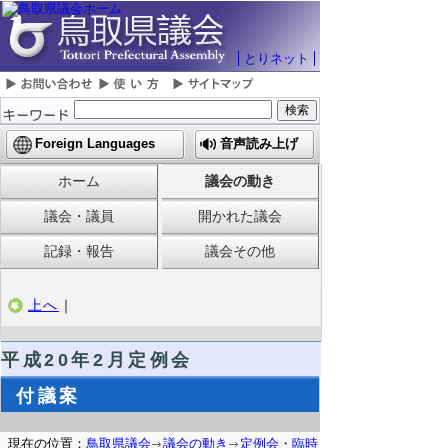
とりネット
Foreign Languages
音声読み上げ
ホーム
議会の動き
議会・議員
開かれた議会
記録・報告
議会その他
上へ
｜
平成20年2月定例会
付議案
現在の位置：
鳥取県議会
議会の動き
定例会・臨時