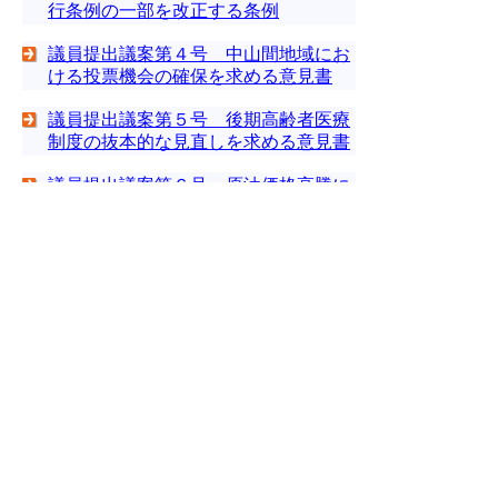
行条例の一部を改正する条例
議員提出議案第４号 中山間地域にお
ける投票機会の確保を求める意見書
議員提出議案第５号 後期高齢者医療
制度の抜本的な見直しを求める意見書
議員提出議案第６号 原油価格高騰に
関する対策を求める意見書
議員提出議案第７号 道路特定財源に
関する意見書
▲ページ上部に戻る
と
個人情報保護
|
リンクについて
|
著作権に
り
ついて
|
アクセシビリティ
ネ
このサイトへのご意見・お問い合わせ
ッ
→
鳥取県議会の場所