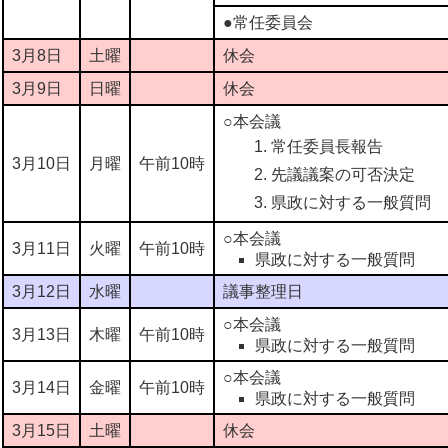
●常任委員会
3月8日
土曜
休会
3月9日
日曜
休会
○本会議
常任委員長報告
3月10日
月曜
午前10時
先議議案の可否決定
県政に対する一般質問
○本会議
3月11日
火曜
午前10時
県政に対する一般質問
3月12日
水曜
議事整理日
○本会議
3月13日
木曜
午前10時
県政に対する一般質問
○本会議
3月14日
金曜
午前10時
県政に対する一般質問
3月15日
土曜
休会