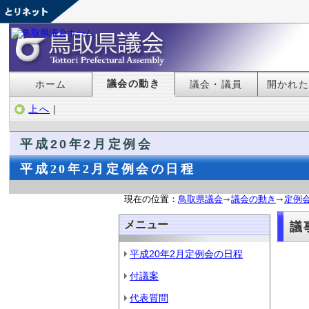
議会の動き
ホーム
議会・議員
開かれ
上へ
｜
平成20年2月定例会
平成20年2月定例会の日程
現在の位置：
鳥取県議会
議会の動き
定例
メニュー
議
平成20年2月定例会の日程
付議案
代表質問