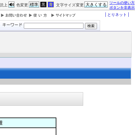
ツールの使い方
標準
黒
青
大きくする
読上
色変更
文字サイズ変更
ボタンを非表示
とりネット
程