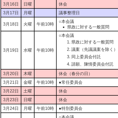
3月16日
日曜
休会
3月17日
月曜
議事整理日
○本会議
3月18日
火曜
午前10時
県政に対する一般質問
○本会議
県政に対する一般質問
議案（先議議案を除く
3月19日
水曜
午前10時
同上委員会付託
請願、陳情委員会付託
3月20日
木曜
休会（春分の日）
3月21日
金曜
午前10時
●常任委員会
3月22日
土曜
休会
3月23日
日曜
休会
3月24日
月曜
午前10時
●特別委員会
○本会議