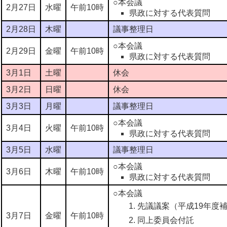
○本会議
2月27日
水曜
午前10時
県政に対する代表質問
2月28日
木曜
議事整理日
○本会議
2月29日
金曜
午前10時
県政に対する代表質問
3月1日
土曜
休会
3月2日
日曜
休会
3月3日
月曜
議事整理日
○本会議
3月4日
火曜
午前10時
県政に対する代表質問
3月5日
水曜
議事整理日
○本会議
3月6日
木曜
午前10時
県政に対する代表質問
○本会議
先議議案（平成19年度
3月7日
金曜
午前10時
同上委員会付託