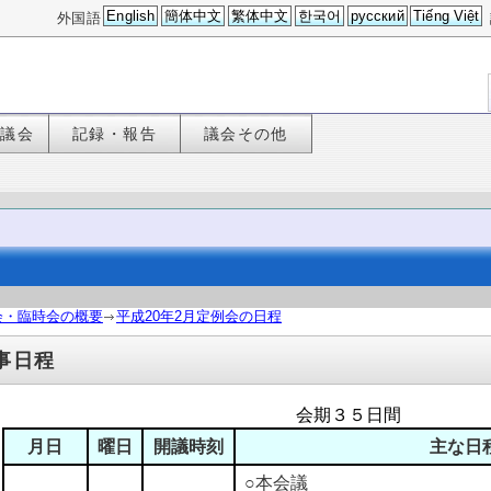
English
簡体中文
繁体中文
한국어
русский
Tiếng Việt
外国語
た議会
記録・報告
議会その他
会・臨時会の概要
平成20年2月定例会の日程
事日程
会期３５日間
月日
曜日
開議時刻
主な日
○本会議