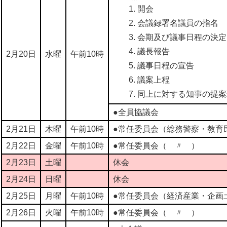
開会
会議録署名議員の指名
会期及び議事日程の決定
議長報告
2月20日
水曜
午前10時
議事日程の宣告
議案上程
同上に対する知事の提案
●全員協議会
2月21日
木曜
午前10時
●常任委員会（総務警察・教育
2月22日
金曜
午前10時
●常任委員会（ 〃 ）
2月23日
土曜
休会
2月24日
日曜
休会
2月25日
月曜
午前10時
●常任委員会（経済産業・企画
2月26日
火曜
午前10時
●常任委員会（ 〃 ）