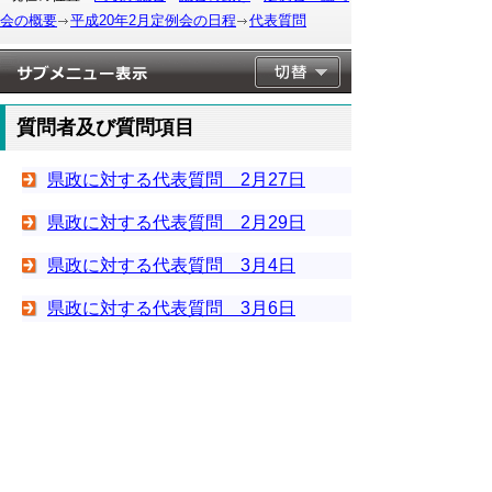
会の概要
平成20年2月定例会の日程
代表質問
質問者及び質問項目
県政に対する代表質問 2月27日
県政に対する代表質問 2月29日
県政に対する代表質問 3月4日
県政に対する代表質問 3月6日
▲ページ上部に戻る
と
個人情報保護
|
リンクについて
|
著作権に
り
ついて
|
アクセシビリティ
ネ
このサイトへのご意見・お問い合わせ