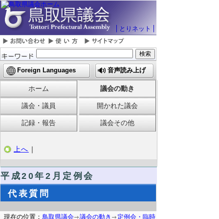
とりネット
Foreign Languages
音声読み上げ
ホーム
議会の動き
議会・議員
開かれた議会
記録・報告
議会その他
上へ
｜
平成20年2月定例会
代表質問
現在の位置：
鳥取県議会
議会の動き
定例会・臨時