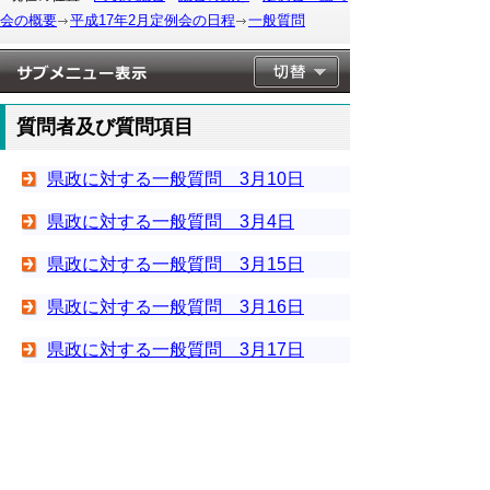
会の概要
平成17年2月定例会の日程
一般質問
質問者及び質問項目
県政に対する一般質問 3月10日
県政に対する一般質問 3月4日
県政に対する一般質問 3月15日
県政に対する一般質問 3月16日
県政に対する一般質問 3月17日
▲ページ上部に戻る
と
個人情報保護
|
リンクについて
|
著作権に
り
ついて
|
アクセシビリティ