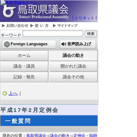
とりネット
Foreign Languages
音声読み上げ
ホーム
議会の動き
議会・議員
開かれた議会
記録・報告
議会その他
上へ
｜
平成17年2月定例会
一般質問
現在の位置：
鳥取県議会
議会の動き
定例会・臨時