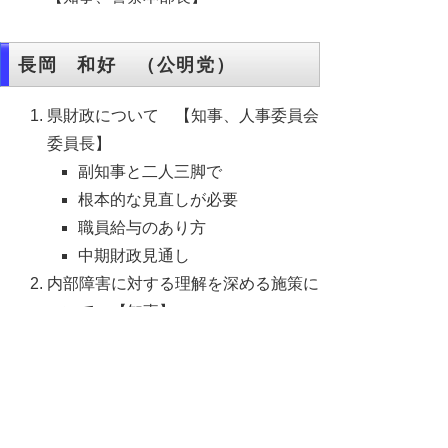
長岡 和好 （公明党）
県財政について 【知事、人事委員会
委員長】
副知事と二人三脚で
根本的な見直しが必要
職員給与のあり方
中期財政見通し
内部障害に対する理解を深める施策に
ついて 【知事】
環境問題について 【知事】
市町村の一般廃棄物処理基本計画
の整備
森林の再生・活性化