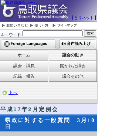
とりネット
Foreign Languages
音声読み上げ
ホーム
議会の動き
議会・議員
開かれた議会
記録・報告
議会その他
上へ
｜
平成17年2月定例会
県政に対する一般質問 3月10
日