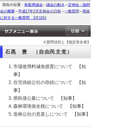
現在の位置：
鳥取県議会
議会の動き
定例会・臨時
会の概要
平成17年2月定例会の日程
一般質問
県政
に対する一般質問 3月10日
※質問項目と【指定答弁者】
石黒 豊 （自由民主党）
市場使用料減免措置について 【知
事】
住宅供給公社の存続について 【知
事】
県民債公募について 【知事】
森林環境保全税について 【知事】
造林公社の見直しについて 【知事】