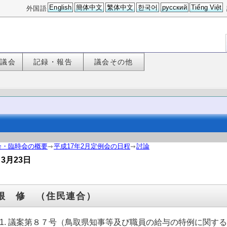
English
簡体中文
繁体中文
한국어
русский
Tiếng Việt
外国語
た議会
記録・報告
議会その他
会・臨時会の概要
平成17年2月定例会の日程
討論
3月23日
根 修 （住民連合）
議案第８７号（鳥取県知事等及び職員の給与の特例に関す