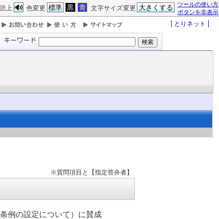
ツールの使い方
標準
黒
青
大きくする
読上
色変更
文字サイズ変更
ボタンを非表示
とりネット
※質問項目と【指定答弁者】
る条例の設定について）に賛成