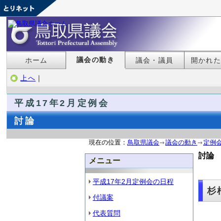
議会の動き
ホーム
議会・議員
開かれ
上へ
｜
平成17年2月定例会
討論
現在の位置：
鳥取県議会
議会の動き
定例
討論 
メニュー
平成17年2月定例会の日程
杉
付議案
代表質問