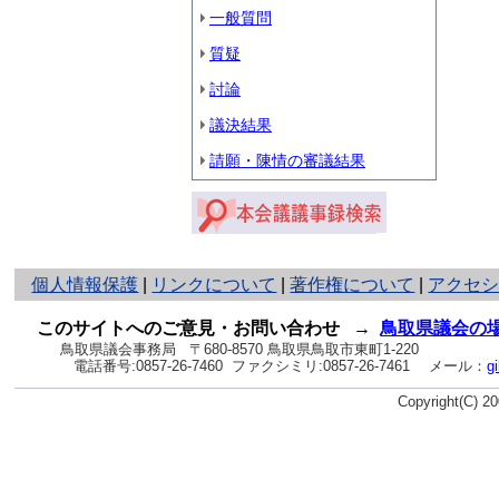
一般質問
質疑
討論
議決結果
請願・陳情の審議結果
と
個人情報保護
|
リンクについて
|
著作権について
|
アクセ
り
ネ
このサイトへのご意見・お問い合わせ
→
鳥取県議会の
ッ
鳥取県議会事務局
〒680-8570 鳥取県鳥取市東町1-220
電話番号:
0857-26-7460
ファクシミリ:0857-26-7461
メール：
g
ト
へ
Copyright(C) 
の