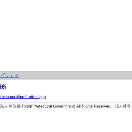
シビリティ
場所
ikaisoumu@pref.tottori.lg.jp
2006～ 鳥取県(Tottori Prefectural Government) All Rights Reserved. 法人番号