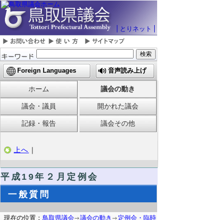
とりネット
Foreign Languages
音声読み上げ
ホーム
議会の動き
議会・議員
開かれた議会
記録・報告
議会その他
上へ
｜
平成19年２月定例会
一般質問
現在の位置：
鳥取県議会
議会の動き
定例会・臨時