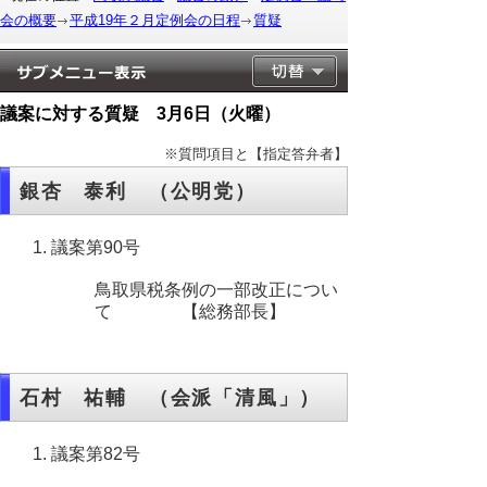
会の概要
平成19年２月定例会の日程
質疑
議案に対する質疑 3月6日（火曜）
※質問項目と【指定答弁者】
銀杏 泰利 （公明党）
議案第90号
鳥取県税条例の一部改正につい
て 【総務部長】
石村 祐輔 （会派「清風」）
議案第82号