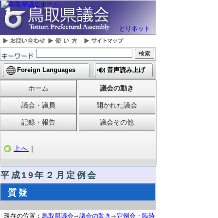
とりネット
Foreign Languages
音声読み上げ
ホーム
議会の動き
議会・議員
開かれた議会
記録・報告
議会その他
上へ
｜
平成19年２月定例会
質疑
現在の位置：
鳥取県議会
議会の動き
定例会・臨時