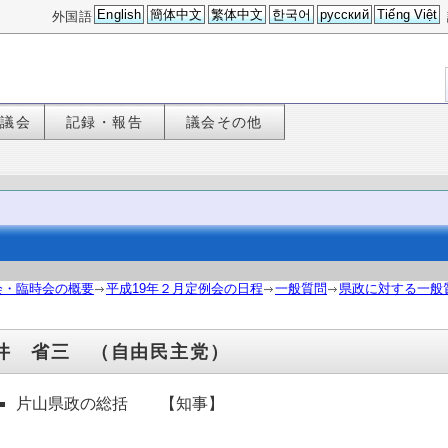
English
簡体中文
繁体中文
한국어
русский
Tiếng Việt
外国語
た議会
記録・報告
議会その他
会・臨時会の概要
平成19年２月定例会の日程
一般質問
県政に対する一般
井 省三 （自由民主党）
片山県政の総括 【知事】