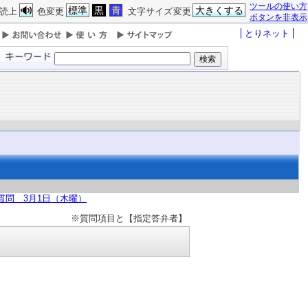
ツールの使い方
標準
黒
青
大きくする
読上
色変更
文字サイズ変更
ボタンを非表示
とりネット
質問 3月1日（木曜）
※質問項目と【指定答弁者】