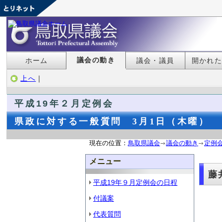
議会の動き
ホーム
議会・議員
開かれ
上へ
｜
平成19年２月定例会
県政に対する一般質問 3月1日（木曜）
現在の位置：
鳥取県議会
議会の動き
定例
メニュー
藤
平成19年９月定例会の日程
付議案
代表質問