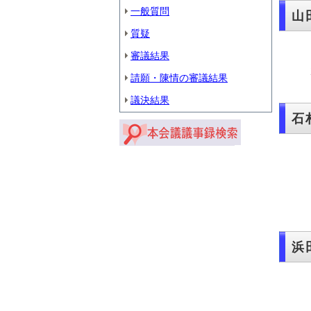
一般質問
山
質疑
審議結果
請願・陳情の審議結果
議決結果
石
浜