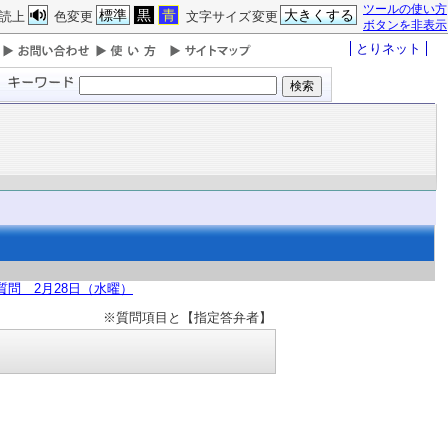
ツールの使い方
標準
黒
青
大きくする
読上
色変更
文字サイズ変更
ボタンを非表示
とりネット
問 2月28日（水曜）
※質問項目と【指定答弁者】