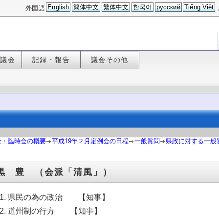
English
簡体中文
繁体中文
한국어
русский
Tiếng Việt
外国語
た議会
記録・報告
議会その他
会・臨時会の概要
平成19年２月定例会の日程
一般質問
県政に対する一般質
黒 豊 （会派「清風」）
県民の為の政治 【知事】
道州制の行方 【知事】