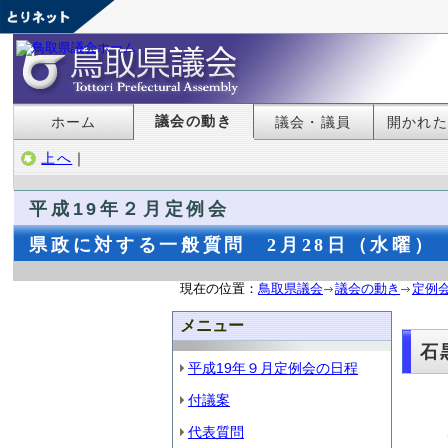
議会の動き
ホーム
議会・議員
開かれ
上へ
｜
平成19年２月定例会
県政に対する一般質問 2月28日（水曜）
現在の位置：
鳥取県議会
議会の動き
定例
メニュー
石
平成19年９月定例会の日程
付議案
代表質問