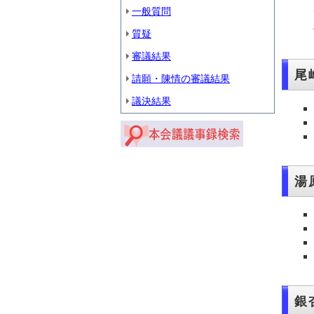
一般質問
質疑
審議結果
尾
請願・陳情の審議結果
議決結果
湯
銀