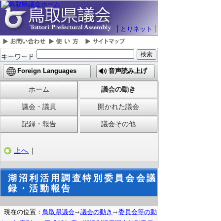
とりネット
Foreign Languages
音声読み上げ
ホーム
議会の動き
議会・議員
開かれた議会
記録・報告
議会その他
上へ
｜
湖沼利活用調査特別委員会会議
録・活動報告
現在の位置：
鳥取県議会
議会の動き
委員会等の動