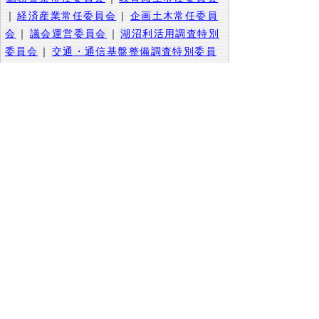
｜
経済産業常任委員会
｜
企画土木常任委員
会
｜
議会運営委員会
｜
湖沼利活用調査特別
委員会
｜
交通・通信基盤整備調査特別委員
会
｜
財政自立推進調査特別委員会
｜
決算審
査特別委員会
▲ページ上部に戻る
と
個人情報保護
|
リンクについて
|
著作権に
り
ついて
|
アクセシビリティ
ネ
このサイトへのご意見・お問い合わせ
ッ
→
鳥取県議会の場所
ト
鳥取県議会事務局
〒680-8570 鳥取県鳥取市東町1-220
へ
電話番号:
0857-26-7460
ファクシミリ:0857-26-7461
の
メール：
gikaisoumu@pref.tottori.lg.jp
Copyright(C) 2006～ 鳥取県(Tottori Prefectural
Government) All Rights Reserved. 法人番号